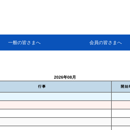
一般の皆さまへ
会員の皆さまへ
挨拶
等
代協アカデミー
保険大学課程とは
ンサルティングコース」教育プロ
保険トータルプランナーとは
研修事業のあゆみ
保険代理店とは
とは何か？
保険は必要か？
車事故への対応
や災害への心構え
代理店のしごと
日本代協がめざす理想の代理店
保険の相談は損害保険トータル
保険は何のために・・・
保険の必要性
自動車事故発生時
自賠責保険 (強制保険)
ひき逃げ・無保険自動車・盗難
賠償問題の解決～事故後の流れ
交通事故を起こした時の責任
主な交通事故（自賠責・自動車
日本代協ニュース
会員専用書庫
活動報告
情報紙「みなさまの保険情報」
会員専用ショップ
日本代協月別スケジュール
代協とは
代協の目的
入会の資格
入会の特典
入会方法
代理店賠責『日本代協新プラン
保険期間と保険開始日
保険料の算出基準・基本保険料
契約方式・加入方法
お問い合わせ先
高額補償プラン（免責100万円）
主な免責事由
よくある質問Q&A
参考:保険業法と代理店の責任
ム
ナーに！
よる事故の場合
に関するご相談
要
2026年08月
行事
開始