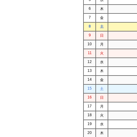
6
木
7
金
8
土
9
日
10
月
11
火
12
水
13
木
14
金
15
土
16
日
17
月
18
火
19
水
20
木