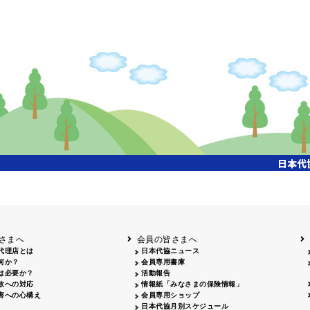
さまへ
会員の皆さまへ
代理店とは
日本代協ニュース
何か？
会員専用書庫
は必要か？
活動報告
故への対応
情報紙「みなさまの保険情報」
害への心構え
会員専用ショップ
日本代協月別スケジュール