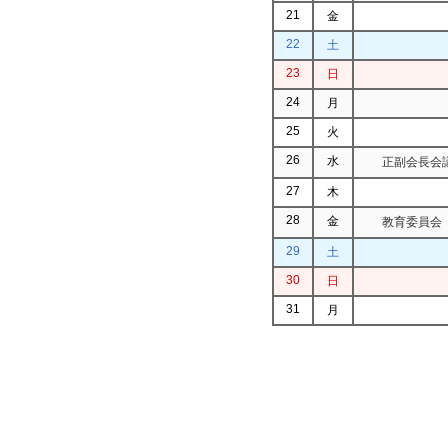
21
金
22
土
23
日
24
月
25
火
26
水
正副会長会議
27
木
28
金
教育委員会（
29
土
30
日
31
月