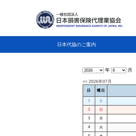
日本代協のご案内
日本代協のご案内
業務・財務・行動規範、方針等に関す
主な活動
教育研修事業
新着情報
会長
概要
組織
役員
日本
損害
「コ
損害
教育
損害
保険
なぜ
自動
事故
る資料
グラ
年
月
<< 2026年07月
日
曜日
1
土
2
日
3
月
4
火
5
水