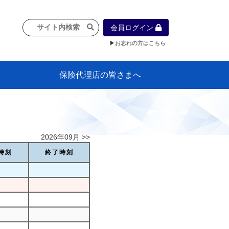
会員ログイン
▶お忘れの方はこちら
保険代理店の皆さまへ
像
プラン
車等に
保険）
』の概
各種議事録
インフォメーション（体制整備の豆知
代理店合併Q&A
代理店経営サポートデスク支援ツール
政治連盟
社会貢献活動・公開講座
地球環境保全活動
消費者団体との懇談会
各種研修・広報活動
代協活動の新聞掲載記事
情報紙「みなさまの保険情報」
申込み方法
頒布品
購入方法
入会のご案内
代理店賠責『日本代協新プラン』
日本代協アカデミー
「損害保険大学課程」教育プログラム
識）
2026年09月 >>
時刻
終了時刻