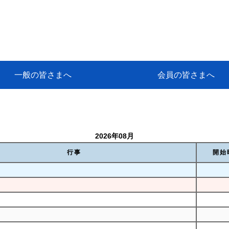
一般の皆さまへ
会員の皆さまへ
挨拶
等
代協アカデミー
保険大学課程とは
ンサルティングコース」教育プロ
保険トータルプランナーとは
研修事業のあゆみ
保険代理店とは
とは何か？
保険は必要か？
車事故への対応
や災害への心構え
代理店のしごと
日本代協がめざす理想の代理店
保険の相談は損害保険トータル
保険は何のために・・・
保険の必要性
自動車事故発生時
自賠責保険 (強制保険)
ひき逃げ・無保険自動車・盗難
賠償問題の解決～事故後の流れ
交通事故を起こした時の責任
主な交通事故（自賠責・自動車
日本代協ニュース
会員専用書庫
活動報告
情報紙「みなさまの保険情報」
会員専用ショップ
日本代協月別スケジュール
代協とは
代協の目的
入会の資格
入会の特典
入会方法
代理店賠責『日本代協新プラン
保険期間と保険開始日
保険料の算出基準・基本保険料
契約方式・加入方法
お問い合わせ先
高額補償プラン（免責100万円）
主な免責事由
よくある質問Q&A
参考:保険業法と代理店の責任
ム
ナーに！
よる事故の場合
に関するご相談
要
2026年08月
行事
開始