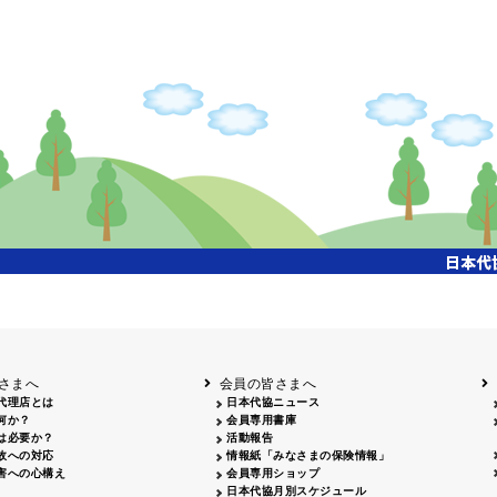
さまへ
会員の皆さまへ
代理店とは
日本代協ニュース
何か？
会員専用書庫
は必要か？
活動報告
故への対応
情報紙「みなさまの保険情報」
害への心構え
会員専用ショップ
日本代協月別スケジュール