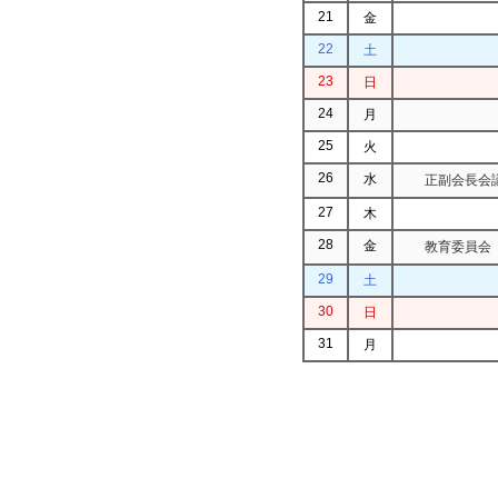
21
金
22
土
23
日
24
月
25
火
26
水
正副会長会議
27
木
28
金
教育委員会（
29
土
30
日
31
月