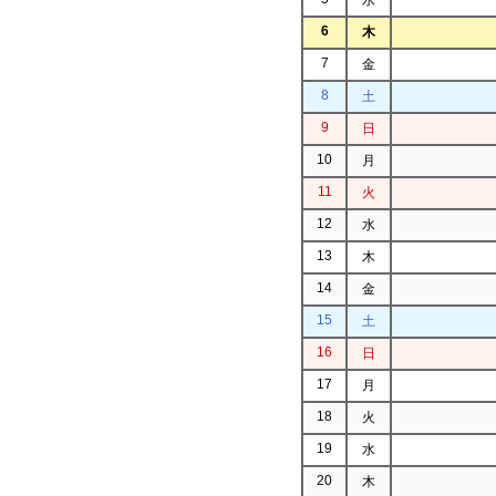
6
木
7
金
8
土
9
日
10
月
11
火
12
水
13
木
14
金
15
土
16
日
17
月
18
火
19
水
20
木