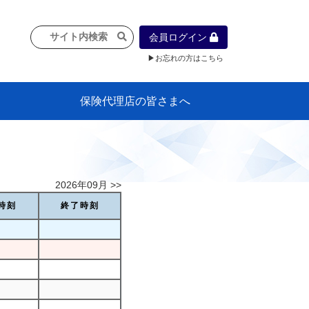
会員ログイン
▶お忘れの方はこちら
保険代理店の皆さまへ
像
プラン
車等に
保険）
』の概
各種議事録
インフォメーション（体制整備の豆知
代理店合併Q&A
代理店経営サポートデスク支援ツール
政治連盟
社会貢献活動・公開講座
地球環境保全活動
消費者団体との懇談会
各種研修・広報活動
代協活動の新聞掲載記事
情報紙「みなさまの保険情報」
申込み方法
頒布品
購入方法
入会のご案内
代理店賠責『日本代協新プラン』
日本代協アカデミー
「損害保険大学課程」教育プログラム
識）
2026年09月 >>
時刻
終了時刻