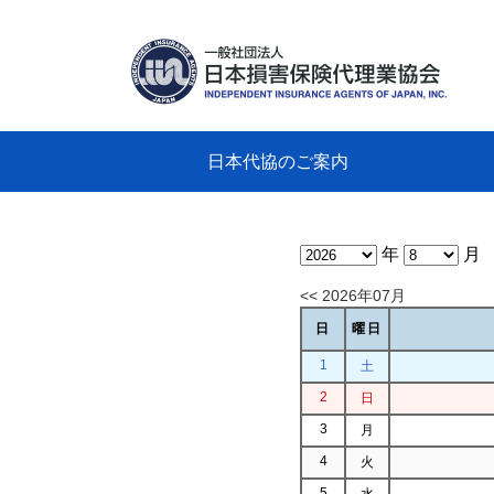
日本代協のご案内
日本代協のご案内
業務・財務・行動規範、方針等に関す
主な活動
教育研修事業
新着情報
会長
概要
組織
役員
日本
損害
「コ
損害
教育
損害
保険
なぜ
自動
事故
る資料
グラ
年
月
<< 2026年07月
日
曜日
1
土
2
日
3
月
4
火
5
水