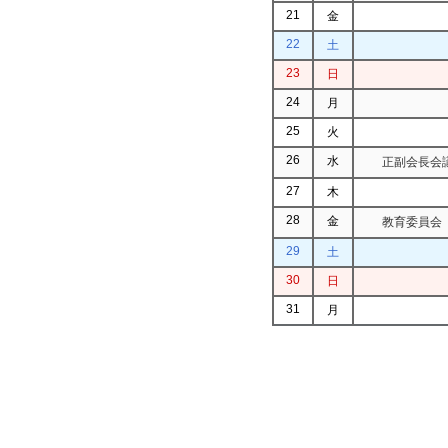
21
金
22
土
23
日
24
月
25
火
26
水
正副会長会議
27
木
28
金
教育委員会（
29
土
30
日
31
月