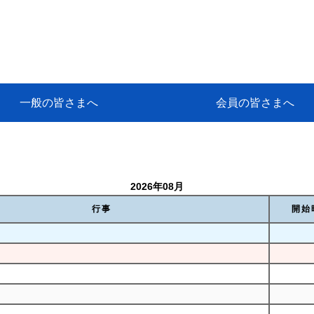
一般の皆さまへ
会員の皆さまへ
挨拶
等
代協アカデミー
保険大学課程とは
ンサルティングコース」教育プロ
保険トータルプランナーとは
研修事業のあゆみ
保険代理店とは
とは何か？
保険は必要か？
車事故への対応
や災害への心構え
代理店のしごと
日本代協がめざす理想の代理店
保険の相談は損害保険トータル
保険は何のために・・・
保険の必要性
自動車事故発生時
自賠責保険 (強制保険)
ひき逃げ・無保険自動車・盗難
賠償問題の解決～事故後の流れ
交通事故を起こした時の責任
主な交通事故（自賠責・自動車
日本代協ニュース
会員専用書庫
活動報告
情報紙「みなさまの保険情報」
会員専用ショップ
日本代協月別スケジュール
代協とは
代協の目的
入会の資格
入会の特典
入会方法
代理店賠責『日本代協新プラン
保険期間と保険開始日
保険料の算出基準・基本保険料
契約方式・加入方法
お問い合わせ先
高額補償プラン（免責100万円）
主な免責事由
よくある質問Q&A
参考:保険業法と代理店の責任
ム
ナーに！
よる事故の場合
に関するご相談
要
2026年08月
行事
開始