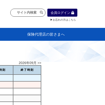
会員ログイン
▶お忘れの方はこちら
保険代理店の皆さまへ
像
プラン
車等に
保険）
』の概
各種議事録
インフォメーション（体制整備の豆知
代理店合併Q&A
代理店経営サポートデスク支援ツール
政治連盟
社会貢献活動・公開講座
地球環境保全活動
消費者団体との懇談会
各種研修・広報活動
代協活動の新聞掲載記事
情報紙「みなさまの保険情報」
申込み方法
頒布品
購入方法
入会のご案内
代理店賠責『日本代協新プラン』
日本代協アカデミー
「損害保険大学課程」教育プログラム
識）
2026年09月 >>
時刻
終了時刻