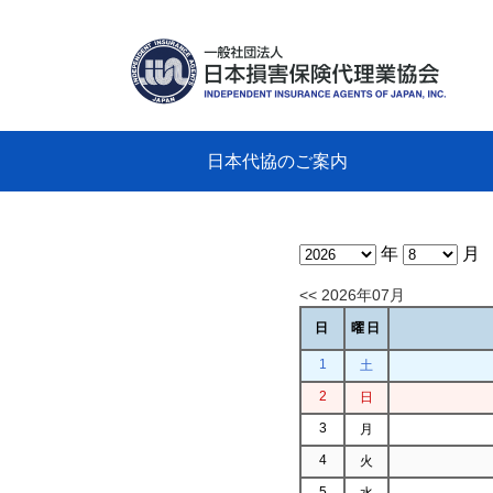
日本代協のご案内
日本代協のご案内
業務・財務・行動規範、方針等に関す
主な活動
教育研修事業
新着情報
会長
概要
組織
役員
日本
損害
「コ
損害
教育
損害
保険
なぜ
自動
事故
る資料
グラ
年
月
<< 2026年07月
日
曜日
1
土
2
日
3
月
4
火
5
水