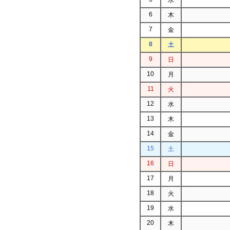
6
木
7
金
8
土
9
日
10
月
11
火
12
水
13
木
14
金
15
土
16
日
17
月
18
火
19
水
20
木