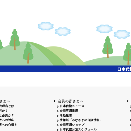
さまへ
会員の皆さまへ
代理店とは
日本代協ニュース
何か？
会員専用書庫
は必要か？
活動報告
故への対応
情報紙「みなさまの保険情報」
害への心構え
会員専用ショップ
日本代協月別スケジュール