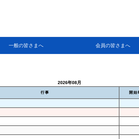
一般の皆さまへ
会員の皆さまへ
挨拶
等
代協アカデミー
保険大学課程とは
ンサルティングコース」教育プロ
保険トータルプランナーとは
研修事業のあゆみ
保険代理店とは
とは何か？
保険は必要か？
車事故への対応
や災害への心構え
代理店のしごと
日本代協がめざす理想の代理店
保険の相談は損害保険トータル
保険は何のために・・・
保険の必要性
自動車事故発生時
自賠責保険 (強制保険)
ひき逃げ・無保険自動車・盗難
賠償問題の解決～事故後の流れ
交通事故を起こした時の責任
主な交通事故（自賠責・自動車
日本代協ニュース
会員専用書庫
活動報告
情報紙「みなさまの保険情報」
会員専用ショップ
日本代協月別スケジュール
代協とは
代協の目的
入会の資格
入会の特典
入会方法
代理店賠責『日本代協新プラン
保険期間と保険開始日
保険料の算出基準・基本保険料
契約方式・加入方法
お問い合わせ先
高額補償プラン（免責100万円）
主な免責事由
よくある質問Q&A
参考:保険業法と代理店の責任
ム
ナーに！
よる事故の場合
に関するご相談
要
2026年08月
行事
開始