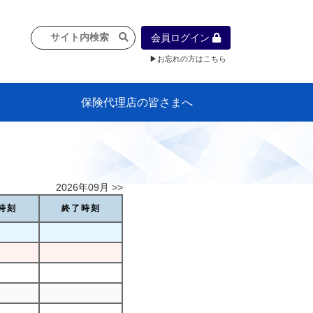
会員ログイン
▶お忘れの方はこちら
保険代理店の皆さまへ
像
プラン
車等に
保険）
』の概
各種議事録
インフォメーション（体制整備の豆知
代理店合併Q&A
代理店経営サポートデスク支援ツール
政治連盟
社会貢献活動・公開講座
地球環境保全活動
消費者団体との懇談会
各種研修・広報活動
代協活動の新聞掲載記事
情報紙「みなさまの保険情報」
申込み方法
頒布品
購入方法
入会のご案内
代理店賠責『日本代協新プラン』
日本代協アカデミー
「損害保険大学課程」教育プログラム
識）
2026年09月 >>
時刻
終了時刻