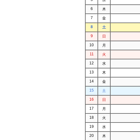
6
木
7
金
8
土
9
日
10
月
11
火
12
水
13
木
14
金
15
土
16
日
17
月
18
火
19
水
20
木