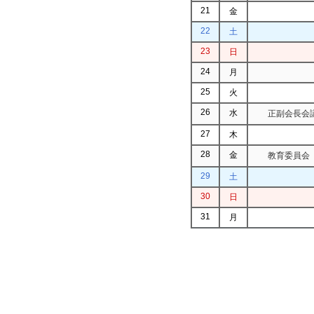
21
金
22
土
23
日
24
月
25
火
26
水
正副会長会議
27
木
28
金
教育委員会（
29
土
30
日
31
月