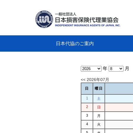
日本代協のご案内
日本代協のご案内
業務・財務・行動規範、方針等に関す
主な活動
教育研修事業
新着情報
会長
概要
組織
役員
日本
損害
「コ
損害
教育
損害
保険
なぜ
自動
事故
る資料
グラ
年
月
<< 2026年07月
日
曜日
1
土
2
日
3
月
4
火
5
水