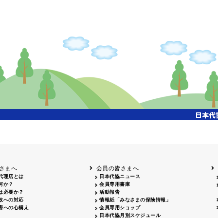
さまへ
会員の皆さまへ
代理店とは
日本代協ニュース
何か？
会員専用書庫
は必要か？
活動報告
故への対応
情報紙「みなさまの保険情報」
害への心構え
会員専用ショップ
日本代協月別スケジュール