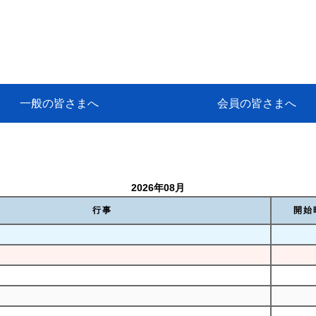
一般の皆さまへ
会員の皆さまへ
挨拶
等
代協アカデミー
保険大学課程とは
ンサルティングコース」教育プロ
保険トータルプランナーとは
研修事業のあゆみ
保険代理店とは
とは何か？
保険は必要か？
車事故への対応
や災害への心構え
代理店のしごと
日本代協がめざす理想の代理店
保険の相談は損害保険トータル
保険は何のために・・・
保険の必要性
自動車事故発生時
自賠責保険 (強制保険)
ひき逃げ・無保険自動車・盗難
賠償問題の解決～事故後の流れ
交通事故を起こした時の責任
主な交通事故（自賠責・自動車
日本代協ニュース
会員専用書庫
活動報告
情報紙「みなさまの保険情報」
会員専用ショップ
日本代協月別スケジュール
代協とは
代協の目的
入会の資格
入会の特典
入会方法
代理店賠責『日本代協新プラン
保険期間と保険開始日
保険料の算出基準・基本保険料
契約方式・加入方法
お問い合わせ先
高額補償プラン（免責100万円）
主な免責事由
よくある質問Q&A
参考:保険業法と代理店の責任
ム
ナーに！
よる事故の場合
に関するご相談
要
2026年08月
行事
開始