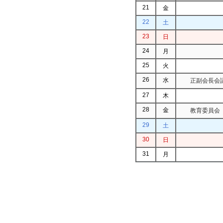
21
金
22
土
23
日
24
月
25
火
26
水
正副会長会議
27
木
28
金
教育委員会（
29
土
30
日
31
月