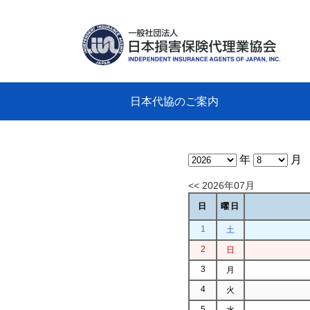
日本代協のご案内
日本代協のご案内
業務・財務・行動規範、方針等に関す
主な活動
教育研修事業
新着情報
会長
概要
組織
役員
日本
損害
「コ
損害
教育
損害
保険
なぜ
自動
事故
る資料
グラ
年
月
<< 2026年07月
日
曜日
1
土
2
日
3
月
4
火
5
水