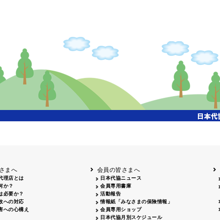
さまへ
会員の皆さまへ
代理店とは
日本代協ニュース
何か？
会員専用書庫
は必要か？
活動報告
故への対応
情報紙「みなさまの保険情報」
害への心構え
会員専用ショップ
日本代協月別スケジュール