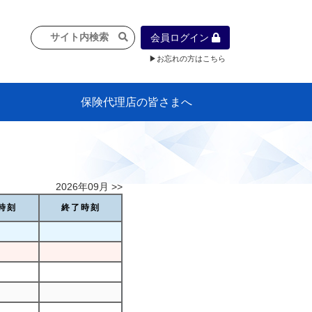
会員ログイン
▶お忘れの方はこちら
保険代理店の皆さまへ
像
プラン
車等に
保険）
』の概
各種議事録
インフォメーション（体制整備の豆知
代理店合併Q&A
代理店経営サポートデスク支援ツール
政治連盟
社会貢献活動・公開講座
地球環境保全活動
消費者団体との懇談会
各種研修・広報活動
代協活動の新聞掲載記事
情報紙「みなさまの保険情報」
申込み方法
頒布品
購入方法
入会のご案内
代理店賠責『日本代協新プラン』
日本代協アカデミー
「損害保険大学課程」教育プログラム
識）
2026年09月 >>
時刻
終了時刻