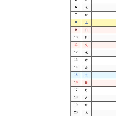
6
木
7
金
8
土
9
日
10
月
11
火
12
水
13
木
14
金
15
土
16
日
17
月
18
火
19
水
20
木