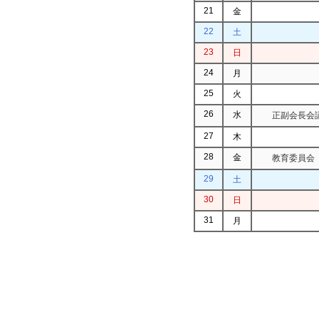
21
金
22
土
23
日
24
月
25
火
26
水
正副会長会議
27
木
28
金
教育委員会（
29
土
30
日
31
月