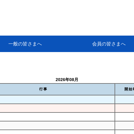
一般の皆さまへ
会員の皆さまへ
挨拶
等
代協アカデミー
保険大学課程とは
ンサルティングコース」教育プロ
保険トータルプランナーとは
研修事業のあゆみ
保険代理店とは
とは何か？
保険は必要か？
車事故への対応
や災害への心構え
代理店のしごと
日本代協がめざす理想の代理店
保険の相談は損害保険トータル
保険は何のために・・・
保険の必要性
自動車事故発生時
自賠責保険 (強制保険)
ひき逃げ・無保険自動車・盗難
賠償問題の解決～事故後の流れ
交通事故を起こした時の責任
主な交通事故（自賠責・自動車
日本代協ニュース
会員専用書庫
活動報告
情報紙「みなさまの保険情報」
会員専用ショップ
日本代協月別スケジュール
代協とは
代協の目的
入会の資格
入会の特典
入会方法
代理店賠責『日本代協新プラン
保険期間と保険開始日
保険料の算出基準・基本保険料
契約方式・加入方法
お問い合わせ先
高額補償プラン（免責100万円）
主な免責事由
よくある質問Q&A
参考:保険業法と代理店の責任
ム
ナーに！
よる事故の場合
に関するご相談
要
2026年08月
行事
開始