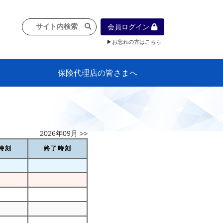
会員ログイン
▶お忘れの方はこちら
保険代理店の皆さまへ
像
プラン
車等に
保険）
』の概
各種議事録
インフォメーション（体制整備の豆知
代理店合併Q&A
代理店経営サポートデスク支援ツール
政治連盟
社会貢献活動・公開講座
地球環境保全活動
消費者団体との懇談会
各種研修・広報活動
代協活動の新聞掲載記事
情報紙「みなさまの保険情報」
申込み方法
頒布品
購入方法
入会のご案内
代理店賠責『日本代協新プラン』
日本代協アカデミー
「損害保険大学課程」教育プログラム
識）
2026年09月 >>
時刻
終了時刻