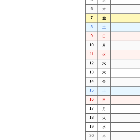
6
木
7
金
8
土
9
日
10
月
11
火
12
水
13
木
14
金
15
土
16
日
17
月
18
火
19
水
20
木