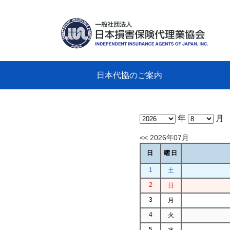
日本代協のご案内
日本代協のご案内
業務・財務・行動規範、方針等に関す
主な活動
教育研修事業
新着情報
会長
概要
組織
役員
日本
損害
「コ
損害
教育
損害
保険
なぜ
自動
事故
る資料
グラ
年
月
<< 2026年07月
日
曜日
1
土
2
日
3
月
4
火
5
水