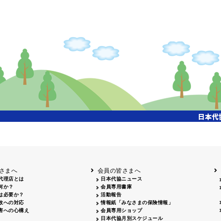
さまへ
会員の皆さまへ
代理店とは
日本代協ニュース
何か？
会員専用書庫
は必要か？
活動報告
故への対応
情報紙「みなさまの保険情報」
害への心構え
会員専用ショップ
日本代協月別スケジュール