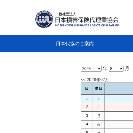
日本代協のご案内
日本代協のご案内
業務・財務・行動規範、方針等に関す
主な活動
教育研修事業
新着情報
会長
概要
組織
役員
日本
損害
「コ
損害
教育
損害
保険
なぜ
自動
事故
る資料
グラ
年
月
<< 2026年07月
日
曜日
1
土
2
日
3
月
4
火
5
水