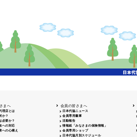
さまへ
会員の皆さまへ
代理店とは
日本代協ニュース
何か？
会員専用書庫
は必要か？
活動報告
故への対応
情報紙「みなさまの保険情報」
害への心構え
会員専用ショップ
日本代協月別スケジュール