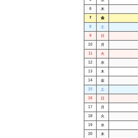
6
木
7
金
8
土
9
日
10
月
11
火
12
水
13
木
14
金
15
土
16
日
17
月
18
火
19
水
20
木