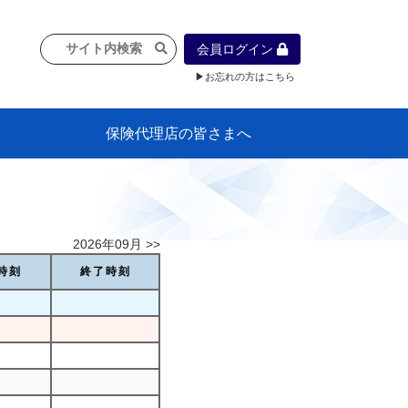
会員ログイン
▶お忘れの方はこちら
保険代理店の皆さまへ
像
プラン
車等に
保険）
』の概
各種議事録
インフォメーション（体制整備の豆知
代理店合併Q&A
代理店経営サポートデスク支援ツール
政治連盟
社会貢献活動・公開講座
地球環境保全活動
消費者団体との懇談会
各種研修・広報活動
代協活動の新聞掲載記事
情報紙「みなさまの保険情報」
申込み方法
頒布品
購入方法
入会のご案内
代理店賠責『日本代協新プラン』
日本代協アカデミー
「損害保険大学課程」教育プログラム
識）
2026年09月 >>
時刻
終了時刻