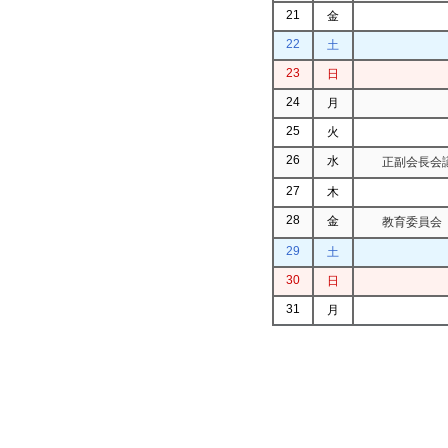
21
金
22
土
23
日
24
月
25
火
26
水
正副会長会議
27
木
28
金
教育委員会（
29
土
30
日
31
月