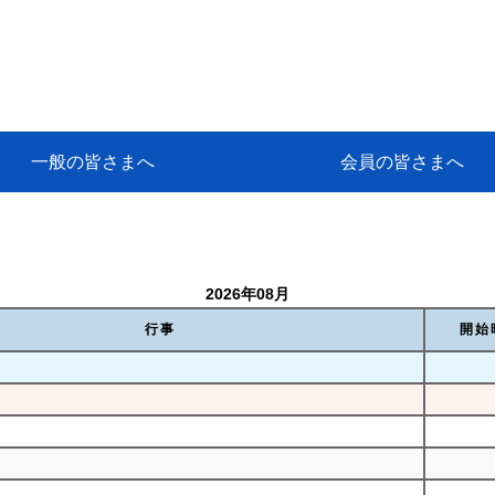
一般の皆さまへ
会員の皆さまへ
挨拶
等
代協アカデミー
保険大学課程とは
ンサルティングコース」教育プロ
保険トータルプランナーとは
研修事業のあゆみ
保険代理店とは
とは何か？
保険は必要か？
車事故への対応
や災害への心構え
代理店のしごと
日本代協がめざす理想の代理店
保険の相談は損害保険トータル
保険は何のために・・・
保険の必要性
自動車事故発生時
自賠責保険 (強制保険)
ひき逃げ・無保険自動車・盗難
賠償問題の解決～事故後の流れ
交通事故を起こした時の責任
主な交通事故（自賠責・自動車
日本代協ニュース
会員専用書庫
活動報告
情報紙「みなさまの保険情報」
会員専用ショップ
日本代協月別スケジュール
代協とは
代協の目的
入会の資格
入会の特典
入会方法
代理店賠責『日本代協新プラン
保険期間と保険開始日
保険料の算出基準・基本保険料
契約方式・加入方法
お問い合わせ先
高額補償プラン（免責100万円）
主な免責事由
よくある質問Q&A
参考:保険業法と代理店の責任
ム
ナーに！
よる事故の場合
に関するご相談
要
2026年08月
行事
開始