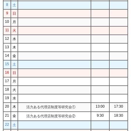
8
土
9
日
10
月
11
火
12
水
13
木
14
金
15
土
16
日
17
月
18
火
19
水
20
13:00
17:30
木
活力ある代理店制度等研究会①
21
9:30
18:30
金
活力ある代理店制度等研究会②
22
土