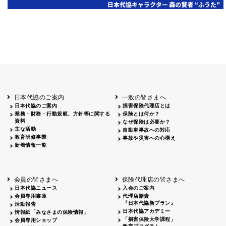
日本代協のご案内
一般の皆さまへ
日本代協のご案内
損害保険代理店とは
業務・財務・行動規範、方針等に関する
保険とは何か？
資料
なぜ保険は必要か？
主な活動
自動車事故への対応
教育研修事業
事故や災害への心構え
新着情報一覧
会員の皆さまへ
保険代理店の皆さまへ
日本代協ニュース
入会のご案内
会員専用書庫
代理店賠責
『日本代協新プラン』
活動報告
日本代協アカデミー
情報紙「みなさまの保険情報」
「損害保険大学課程」
会員専用ショップ