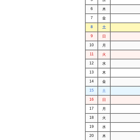
6
木
7
金
8
土
9
日
10
月
11
火
12
水
13
木
14
金
15
土
16
日
17
月
18
火
19
水
20
木