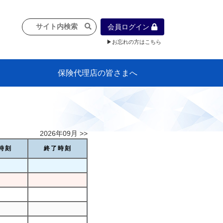
会員ログイン
▶お忘れの方はこちら
保険代理店の皆さまへ
像
プラン
車等に
保険）
』の概
各種議事録
インフォメーション（体制整備の豆知
代理店合併Q&A
代理店経営サポートデスク支援ツール
政治連盟
社会貢献活動・公開講座
地球環境保全活動
消費者団体との懇談会
各種研修・広報活動
代協活動の新聞掲載記事
情報紙「みなさまの保険情報」
申込み方法
頒布品
購入方法
入会のご案内
代理店賠責『日本代協新プラン』
日本代協アカデミー
「損害保険大学課程」教育プログラム
識）
2026年09月 >>
時刻
終了時刻