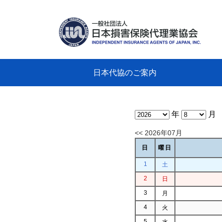
日本代協のご案内
日本代協のご案内
業務・財務・行動規範、方針等に関す
主な活動
教育研修事業
新着情報
会長
概要
組織
役員
日本
損害
「コ
損害
教育
損害
保険
なぜ
自動
事故
る資料
グラ
年
月
<< 2026年07月
日
曜日
1
土
2
日
3
月
4
火
5
水