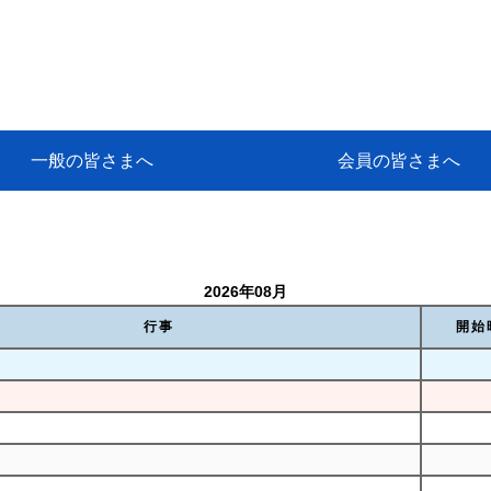
一般の皆さまへ
会員の皆さまへ
挨拶
等
代協アカデミー
保険大学課程とは
ンサルティングコース」教育プロ
保険トータルプランナーとは
研修事業のあゆみ
保険代理店とは
とは何か？
保険は必要か？
車事故への対応
や災害への心構え
代理店のしごと
日本代協がめざす理想の代理店
保険の相談は損害保険トータル
保険は何のために・・・
保険の必要性
自動車事故発生時
自賠責保険 (強制保険)
ひき逃げ・無保険自動車・盗難
賠償問題の解決～事故後の流れ
交通事故を起こした時の責任
主な交通事故（自賠責・自動車
日本代協ニュース
会員専用書庫
活動報告
情報紙「みなさまの保険情報」
会員専用ショップ
日本代協月別スケジュール
代協とは
代協の目的
入会の資格
入会の特典
入会方法
代理店賠責『日本代協新プラン
保険期間と保険開始日
保険料の算出基準・基本保険料
契約方式・加入方法
お問い合わせ先
高額補償プラン（免責100万円）
主な免責事由
よくある質問Q&A
参考:保険業法と代理店の責任
ム
ナーに！
よる事故の場合
に関するご相談
要
2026年08月
行事
開始