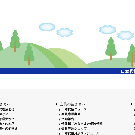
さまへ
会員の皆さまへ
代理店とは
日本代協ニュース
何か？
会員専用書庫
は必要か？
活動報告
故への対応
情報紙「みなさまの保険情報」
害への心構え
会員専用ショップ
日本代協月別スケジュール