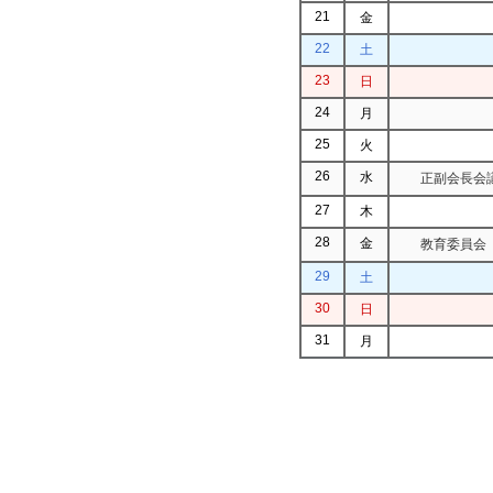
21
金
22
土
23
日
24
月
25
火
26
水
正副会長会議
27
木
28
金
教育委員会（
29
土
30
日
31
月