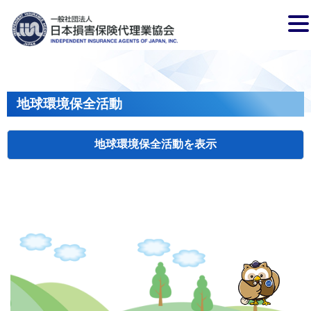
地球環境保全活動
地球環境保全活動
検索
主催
開催年月日
タイトル
岩手
盛岡
2026.04.17
クリーンアップキャンペーン
国土
長野
飯田
2026.07.15
飯田市大宮桜並木清掃活動
会員、
兵庫
2026.04.29
姫路城みどりの美化キャンペーン
姫路