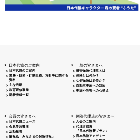
岡山
2026.06.06
クリーン作戦
岡山３
鳥取
鳥取
2026.04.12
鳥取砂丘一斉清掃
鳥取
鹿児島
2026.06.05
磯海水浴場清掃
鹿児
日本代協のご案内
一般の皆さまへ
日本代協のご案内
損害保険代理店とは
業務・財務・行動規範、方針等に関する
保険とは何か？
資料
なぜ保険は必要か？
主な活動
自動車事故への対応
教育研修事業
事故や災害への心構え
新着情報一覧
会員の皆さまへ
保険代理店の皆さまへ
日本代協ニュース
入会のご案内
会員専用書庫
代理店賠責
『日本代協新プラン』
活動報告
日本代協アカデミー
情報紙「みなさまの保険情報」