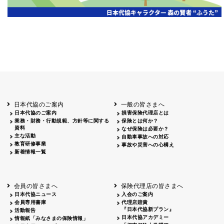
岡山
2026.06.06
クリーン作戦
岡山３
鳥取
鳥取
2026.04.12
鳥取砂丘一斉清掃
鳥取
鹿児島
2026.06.05
磯海水浴場清掃
鹿児
日本代協のご案内
一般の皆さまへ
日本代協のご案内
損害保険代理店とは
業務・財務・行動規範、方針等に関する
保険とは何か？
資料
なぜ保険は必要か？
主な活動
自動車事故への対応
教育研修事業
事故や災害への心構え
新着情報一覧
会員の皆さまへ
保険代理店の皆さまへ
日本代協ニュース
入会のご案内
会員専用書庫
代理店賠責
『日本代協新プラン』
活動報告
日本代協アカデミー
情報紙「みなさまの保険情報」