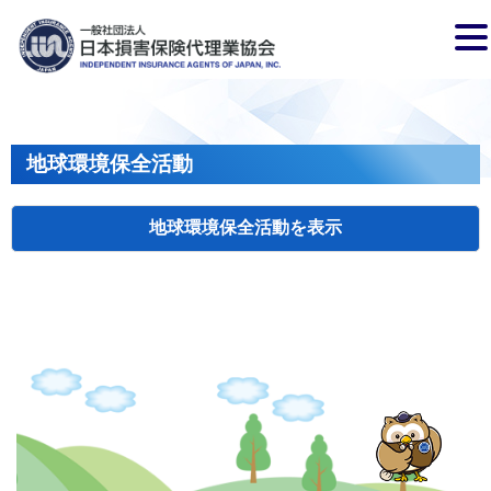
地球環境保全活動
地球環境保全活動
検索
主催
開催年月日
タイトル
岩手
盛岡
2026.04.17
クリーンアップキャンペーン
国土
長野
飯田
2026.07.15
飯田市大宮桜並木清掃活動
会員、
兵庫
2026.04.29
姫路城みどりの美化キャンペーン
姫路