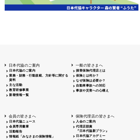
岡山
2026.06.06
クリーン作戦
岡山３
鳥取
鳥取
2026.04.12
鳥取砂丘一斉清掃
鳥取
鹿児島
2026.06.05
磯海水浴場清掃
鹿児
日本代協のご案内
一般の皆さまへ
日本代協のご案内
損害保険代理店とは
業務・財務・行動規範、方針等に関する
保険とは何か？
資料
なぜ保険は必要か？
主な活動
自動車事故への対応
教育研修事業
事故や災害への心構え
新着情報一覧
会員の皆さまへ
保険代理店の皆さまへ
日本代協ニュース
入会のご案内
会員専用書庫
代理店賠責
『日本代協新プラン』
活動報告
日本代協アカデミー
情報紙「みなさまの保険情報」