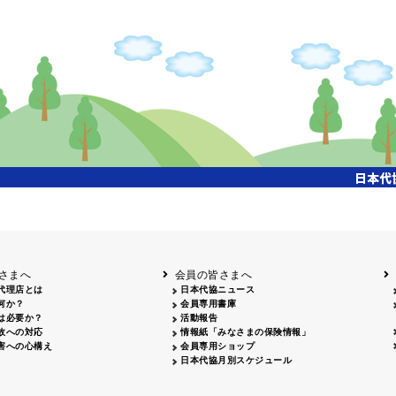
開催年月日
タイトル
内容
クリーンアップキャ
国土交通省東北地方整備局主催、「北上川流域一斉
26.04.17
ンペーン
参加、会員・保険会社社員 合計35名参加
飯田市大宮桜並木清
26.07.15
会員、保険会社社員 合計18名参加
掃活動
姫路城みどりの美化
姫路のまちを美しくする運動協議会主催、姫路大手
26.04.29
キャンペーン
拾い、20名参加
岡山３支部 西川緑道公園周辺 29名・社労士会 9名
クリーン作戦
26.06.06
名、津山支部 津山駅前周辺 10名、合計55名参加
26.04.12
鳥取砂丘一斉清掃
鳥取砂丘美化運動協議会主催、12名参加
26.06.05
磯海水浴場清掃
鹿児島市主催、磯海水浴場清掃活動、会員28名参加
さまへ
会員の皆さまへ
代理店とは
日本代協ニュース
何か？
会員専用書庫
は必要か？
活動報告
故への対応
情報紙「みなさまの保険情報」
害への心構え
会員専用ショップ
日本代協月別スケジュール