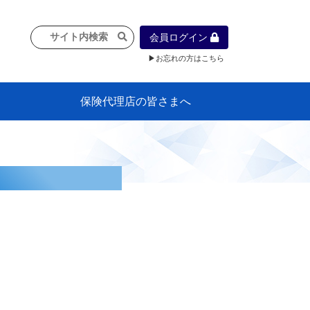
会員ログイン
▶お忘れの方はこちら
保険代理店の皆さまへ
像
プラン
車等に
保険）
』の概
各種議事録
インフォメーション（体制整備の豆知
代理店合併Q&A
代理店経営サポートデスク支援ツール
政治連盟
社会貢献活動・公開講座
地球環境保全活動
消費者団体との懇談会
各種研修・広報活動
代協活動の新聞掲載記事
情報紙「みなさまの保険情報」
申込み方法
頒布品
購入方法
入会のご案内
代理店賠責『日本代協新プラン』
日本代協アカデミー
「損害保険大学課程」教育プログラム
識）