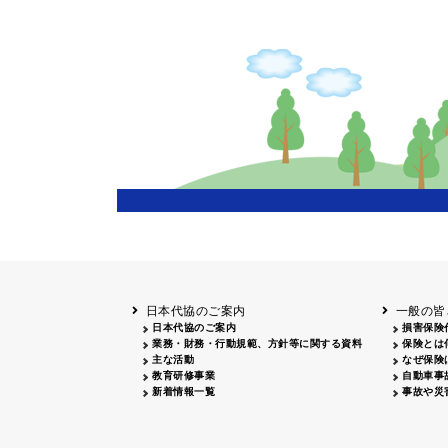
主催
岩手
盛岡
20
長野
飯田
20
兵庫
20
岡山
20
鳥取
鳥取
20
鹿児島
20
日本代協のご案内
一般の皆
日本代協のご案内
損害保険
業務・財務・行動規範、方針等に関する資料
保険とは
主な活動
なぜ保険
教育研修事業
自動車事
新着情報一覧
事故や災