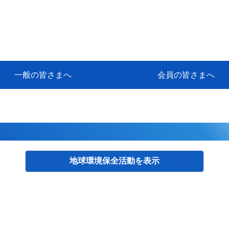
一般の皆さまへ
会員の皆さまへ
挨拶
等
代協アカデミー
保険大学課程とは
ンサルティングコース」教育プロ
保険トータルプランナーとは
研修事業のあゆみ
保険代理店とは
とは何か？
保険は必要か？
車事故への対応
や災害への心構え
代理店のしごと
日本代協がめざす理想の代理店
保険の相談は損害保険トータル
保険は何のために・・・
保険の必要性
自動車事故発生時
自賠責保険 (強制保険)
ひき逃げ・無保険自動車・盗難
賠償問題の解決～事故後の流れ
交通事故を起こした時の責任
主な交通事故（自賠責・自動車
日本代協ニュース
会員専用書庫
活動報告
情報紙「みなさまの保険情報」
会員専用ショップ
日本代協月別スケジュール
代協とは
代協の目的
入会の資格
入会の特典
入会方法
代理店賠責『日本代協新プラン
保険期間と保険開始日
保険料の算出基準・基本保険料
契約方式・加入方法
お問い合わせ先
高額補償プラン（免責100万円）
主な免責事由
よくある質問Q&A
参考:保険業法と代理店の責任
ム
ナーに！
よる事故の場合
に関するご相談
要
地球環境保全活動
検索