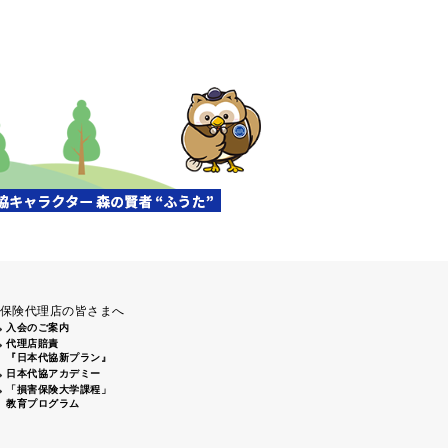
清掃活動」（盛岡南大橋下）に
前通りから姫路城周辺にてゴミ
、倉敷2支部 倉敷駅南口周辺 7
保険代理店の皆さまへ
入会のご案内
代理店賠責
『日本代協新プラン』
日本代協アカデミー
「損害保険大学課程」
教育プログラム