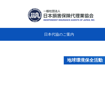
日本代協のご案内
日本代協のご案内
業務・財務・行動規範、方針等に関す
主な活動
教育研修事業
新着情報
会長
概要
組織
役員
日本
損害
「コ
損害
教育
損害
保険
なぜ
自動
事故
る資料
グラ
地球環境保全活動