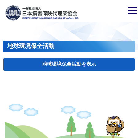
地球環境保全活動
地球環境保全活動
検索
主催
開催年月日
タイトル
岩手
盛岡
2026.04.17
クリーンアップキャンペーン
国土
長野
飯田
2026.07.15
飯田市大宮桜並木清掃活動
会員、
兵庫
2026.04.29
姫路城みどりの美化キャンペーン
姫路