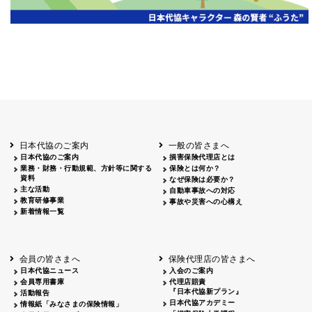
岡山
2026.06.06
クリーン作戦
岡山３
鳥取
鳥取
2026.04.12
鳥取砂丘一斉清掃
鳥取
鹿児島
2026.06.05
磯海水浴場清掃
鹿児
日本代協のご案内
一般の皆さまへ
日本代協のご案内
損害保険代理店とは
業務・財務・行動規範、方針等に関する
保険とは何か？
資料
なぜ保険は必要か？
主な活動
自動車事故への対応
教育研修事業
事故や災害への心構え
新着情報一覧
会員の皆さまへ
保険代理店の皆さまへ
日本代協ニュース
入会のご案内
会員専用書庫
代理店賠責
『日本代協新プラン』
活動報告
日本代協アカデミー
情報紙「みなさまの保険情報」