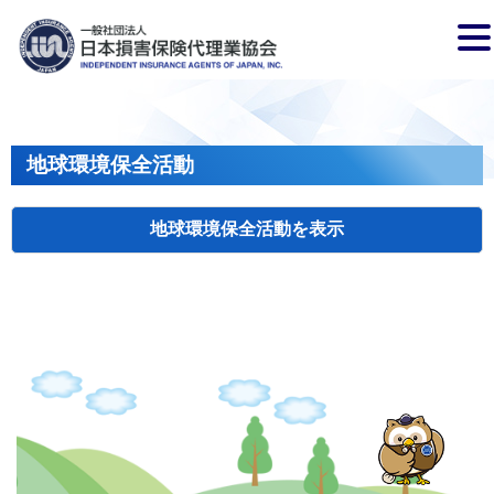
地球環境保全活動
地球環境保全活動
検索
主催
開催年月日
タイトル
岩手
盛岡
2026.04.17
クリーンアップキャンペーン
国土
長野
飯田
2026.07.15
飯田市大宮桜並木清掃活動
会員、
兵庫
2026.04.29
姫路城みどりの美化キャンペーン
姫路