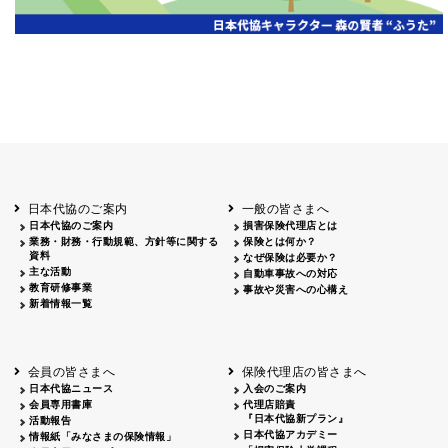
岡山
2026.06.06
クリーン作戦
岡山３
鳥取
鳥取
2026.04.12
鳥取砂丘一斉清掃
鳥取
鹿児島
2026.06.05
磯海水浴場清掃
鹿児
日本代協のご案内
一般の皆さまへ
日本代協のご案内
損害保険代理店とは
業務・財務・行動規範、方針等に関する
保険とは何か？
資料
なぜ保険は必要か？
主な活動
自動車事故への対応
教育研修事業
事故や災害への心構え
新着情報一覧
会員の皆さまへ
保険代理店の皆さまへ
日本代協ニュース
入会のご案内
会員専用書庫
代理店賠責
『日本代協新プラン』
活動報告
日本代協アカデミー
情報紙「みなさまの保険情報」