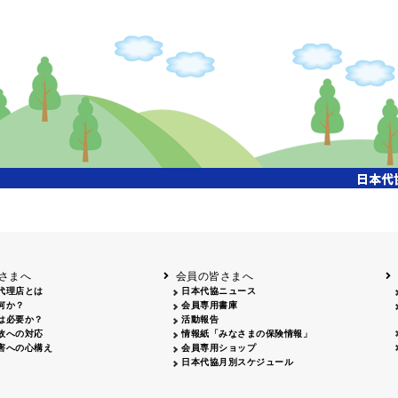
開催年月日
タイトル
内容
クリーンアップキャ
国土交通省東北地方整備局主催、「北上川流域一斉
26.04.17
ンペーン
参加、会員・保険会社社員 合計35名参加
飯田市大宮桜並木清
26.07.15
会員、保険会社社員 合計18名参加
掃活動
姫路城みどりの美化
姫路のまちを美しくする運動協議会主催、姫路大手
26.04.29
キャンペーン
拾い、20名参加
岡山３支部 西川緑道公園周辺 29名・社労士会 9名
クリーン作戦
26.06.06
名、津山支部 津山駅前周辺 10名、合計55名参加
26.04.12
鳥取砂丘一斉清掃
鳥取砂丘美化運動協議会主催、12名参加
26.06.05
磯海水浴場清掃
鹿児島市主催、磯海水浴場清掃活動、会員28名参加
さまへ
会員の皆さまへ
代理店とは
日本代協ニュース
何か？
会員専用書庫
は必要か？
活動報告
故への対応
情報紙「みなさまの保険情報」
害への心構え
会員専用ショップ
日本代協月別スケジュール