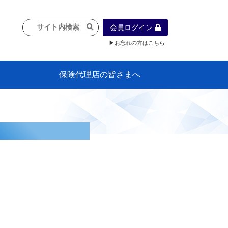
会員ログイン
▶お忘れの方はこちら
保険代理店の皆さまへ
像
プラン
車等に
保険）
』の概
各種議事録
インフォメーション（体制整備の豆知
代理店合併Q&A
代理店経営サポートデスク支援ツール
政治連盟
社会貢献活動・公開講座
地球環境保全活動
消費者団体との懇談会
各種研修・広報活動
代協活動の新聞掲載記事
情報紙「みなさまの保険情報」
申込み方法
頒布品
購入方法
入会のご案内
代理店賠責『日本代協新プラン』
日本代協アカデミー
「損害保険大学課程」教育プログラム
識）