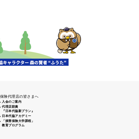
清掃活動」（盛岡南大橋下）に
前通りから姫路城周辺にてゴミ
、倉敷2支部 倉敷駅南口周辺 7
保険代理店の皆さまへ
入会のご案内
代理店賠責
『日本代協新プラン』
日本代協アカデミー
「損害保険大学課程」
教育プログラム