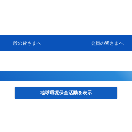
一般の皆さまへ
会員の皆さまへ
挨拶
等
代協アカデミー
保険大学課程とは
ンサルティングコース」教育プロ
保険トータルプランナーとは
研修事業のあゆみ
保険代理店とは
とは何か？
保険は必要か？
車事故への対応
や災害への心構え
代理店のしごと
日本代協がめざす理想の代理店
保険の相談は損害保険トータル
保険は何のために・・・
保険の必要性
自動車事故発生時
自賠責保険 (強制保険)
ひき逃げ・無保険自動車・盗難
賠償問題の解決～事故後の流れ
交通事故を起こした時の責任
主な交通事故（自賠責・自動車
日本代協ニュース
会員専用書庫
活動報告
情報紙「みなさまの保険情報」
会員専用ショップ
日本代協月別スケジュール
代協とは
代協の目的
入会の資格
入会の特典
入会方法
代理店賠責『日本代協新プラン
保険期間と保険開始日
保険料の算出基準・基本保険料
契約方式・加入方法
お問い合わせ先
高額補償プラン（免責100万円）
主な免責事由
よくある質問Q&A
参考:保険業法と代理店の責任
ム
ナーに！
よる事故の場合
に関するご相談
要
地球環境保全活動
検索