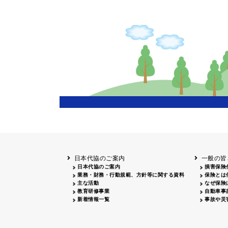
主催
岩手
盛岡
20
長野
飯田
20
兵庫
20
岡山
20
鳥取
鳥取
20
鹿児島
20
日本代協のご案内
一般の皆
日本代協のご案内
損害保険
業務・財務・行動規範、方針等に関する資料
保険とは
主な活動
なぜ保険
教育研修事業
自動車事
新着情報一覧
事故や災