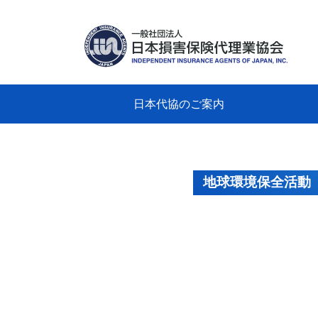
日本代協のご案内
日本代協のご案内
業務・財務・行動規範、方針等に関す
主な活動
教育研修事業
新着情報
会長
概要
組織
役員
日本
損害
「コ
損害
教育
損害
保険
なぜ
自動
事故
る資料
グラ
地球環境保全活動