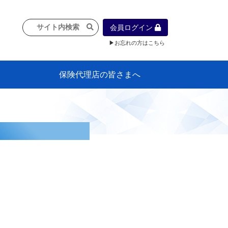
会員ログイン
▶お忘れの方はこちら
保険代理店の皆さまへ
像
プラン
車等に
保険）
』の概
各種議事録
インフォメーション（体制整備の豆知
代理店合併Q&A
代理店経営サポートデスク支援ツール
政治連盟
社会貢献活動・公開講座
地球環境保全活動
消費者団体との懇談会
各種研修・広報活動
代協活動の新聞掲載記事
情報紙「みなさまの保険情報」
申込み方法
頒布品
購入方法
入会のご案内
代理店賠責『日本代協新プラン』
日本代協アカデミー
「損害保険大学課程」教育プログラム
識）