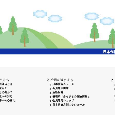
開催年月日
タイトル
内容
クリーンアップキャ
国土交通省東北地方整備局主催、「北上川流域一斉
26.04.17
ンペーン
参加、会員・保険会社社員 合計35名参加
飯田市大宮桜並木清
26.07.15
会員、保険会社社員 合計18名参加
掃活動
姫路城みどりの美化
姫路のまちを美しくする運動協議会主催、姫路大手
26.04.29
キャンペーン
拾い、20名参加
岡山３支部 西川緑道公園周辺 29名・社労士会 9名
クリーン作戦
26.06.06
名、津山支部 津山駅前周辺 10名、合計55名参加
26.04.12
鳥取砂丘一斉清掃
鳥取砂丘美化運動協議会主催、12名参加
26.06.05
磯海水浴場清掃
鹿児島市主催、磯海水浴場清掃活動、会員28名参加
さまへ
会員の皆さまへ
代理店とは
日本代協ニュース
何か？
会員専用書庫
は必要か？
活動報告
故への対応
情報紙「みなさまの保険情報」
害への心構え
会員専用ショップ
日本代協月別スケジュール