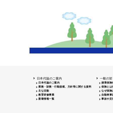
主催
岩手
盛岡
20
長野
飯田
20
兵庫
20
岡山
20
鳥取
鳥取
20
鹿児島
20
日本代協のご案内
一般の皆
日本代協のご案内
損害保険
業務・財務・行動規範、方針等に関する資料
保険とは
主な活動
なぜ保険
教育研修事業
自動車事
新着情報一覧
事故や災