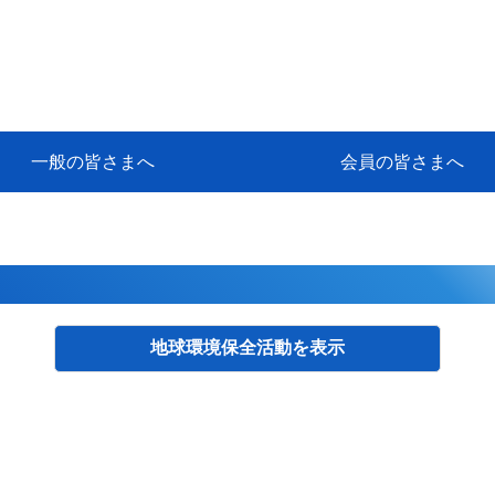
一般の皆さまへ
会員の皆さまへ
挨拶
等
代協アカデミー
保険大学課程とは
ンサルティングコース」教育プロ
保険トータルプランナーとは
研修事業のあゆみ
保険代理店とは
とは何か？
保険は必要か？
車事故への対応
や災害への心構え
代理店のしごと
日本代協がめざす理想の代理店
保険の相談は損害保険トータル
保険は何のために・・・
保険の必要性
自動車事故発生時
自賠責保険 (強制保険)
ひき逃げ・無保険自動車・盗難
賠償問題の解決～事故後の流れ
交通事故を起こした時の責任
主な交通事故（自賠責・自動車
日本代協ニュース
会員専用書庫
活動報告
情報紙「みなさまの保険情報」
会員専用ショップ
日本代協月別スケジュール
代協とは
代協の目的
入会の資格
入会の特典
入会方法
代理店賠責『日本代協新プラン
保険期間と保険開始日
保険料の算出基準・基本保険料
契約方式・加入方法
お問い合わせ先
高額補償プラン（免責100万円）
主な免責事由
よくある質問Q&A
参考:保険業法と代理店の責任
ム
ナーに！
よる事故の場合
に関するご相談
要
地球環境保全活動
検索