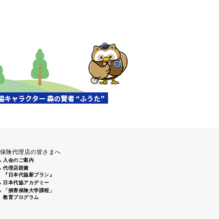
清掃活動」（盛岡南大橋下）に
前通りから姫路城周辺にてゴミ
、倉敷2支部 倉敷駅南口周辺 7
保険代理店の皆さまへ
入会のご案内
代理店賠責
『日本代協新プラン』
日本代協アカデミー
「損害保険大学課程」
教育プログラム