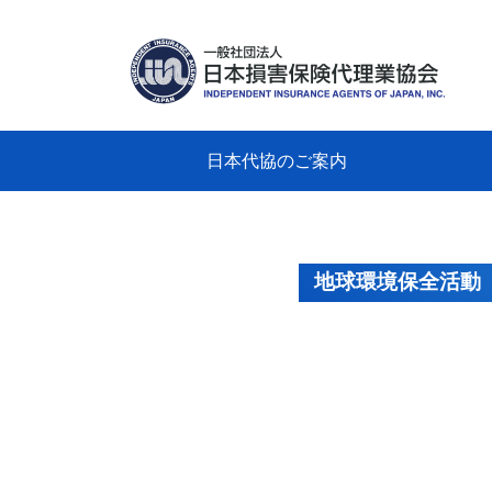
日本代協のご案内
日本代協のご案内
業務・財務・行動規範、方針等に関す
主な活動
教育研修事業
新着情報
会長
概要
組織
役員
日本
損害
「コ
損害
教育
損害
保険
なぜ
自動
事故
る資料
グラ
地球環境保全活動