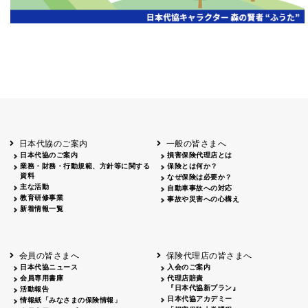
岡山
2026.06.06
クリーン作戦
岡山３
鳥取
鳥取
2026.04.12
鳥取砂丘一斉清掃
鳥取
鹿児島
2026.06.05
磯海水浴場清掃
鹿児
日本代協のご案内
一般の皆さまへ
日本代協のご案内
損害保険代理店とは
業務・財務・行動規範、方針等に関する
保険とは何か？
資料
なぜ保険は必要か？
主な活動
自動車事故への対応
教育研修事業
事故や災害への心構え
新着情報一覧
会員の皆さまへ
保険代理店の皆さまへ
日本代協ニュース
入会のご案内
会員専用書庫
代理店賠責
『日本代協新プラン』
活動報告
日本代協アカデミー
情報紙「みなさまの保険情報」