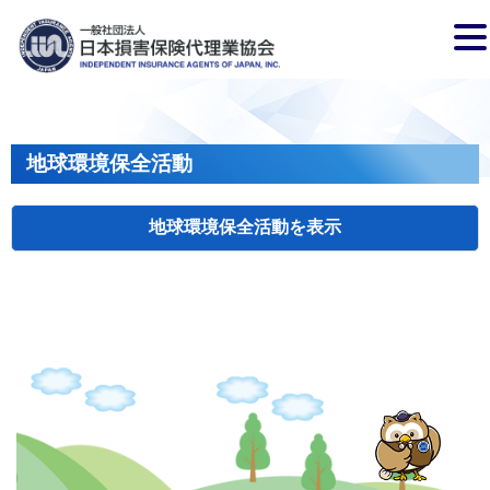
地球環境保全活動
地球環境保全活動
検索
主催
開催年月日
タイトル
岩手
盛岡
2026.04.17
クリーンアップキャンペーン
国土
長野
飯田
2026.07.15
飯田市大宮桜並木清掃活動
会員、
兵庫
2026.04.29
姫路城みどりの美化キャンペーン
姫路