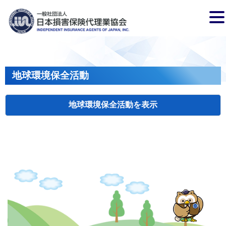
地球環境保全活動
地球環境保全活動
検索
主催
開催年月日
タイトル
岩手
盛岡
2026.04.17
クリーンアップキャンペーン
国土
長野
飯田
2026.07.15
飯田市大宮桜並木清掃活動
会員、
兵庫
2026.04.29
姫路城みどりの美化キャンペーン
姫路