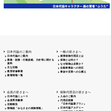
岡山
2026.06.06
クリーン作戦
岡山３
鳥取
鳥取
2026.04.12
鳥取砂丘一斉清掃
鳥取
鹿児島
2026.06.05
磯海水浴場清掃
鹿児
日本代協のご案内
一般の皆さまへ
日本代協のご案内
損害保険代理店とは
業務・財務・行動規範、方針等に関する
保険とは何か？
資料
なぜ保険は必要か？
主な活動
自動車事故への対応
教育研修事業
事故や災害への心構え
新着情報一覧
会員の皆さまへ
保険代理店の皆さまへ
日本代協ニュース
入会のご案内
会員専用書庫
代理店賠責
『日本代協新プラン』
活動報告
日本代協アカデミー
情報紙「みなさまの保険情報」