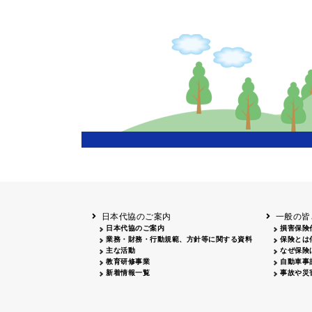
主催
岩手
盛岡
20
長野
飯田
20
兵庫
20
岡山
20
鳥取
鳥取
20
鹿児島
20
日本代協のご案内
一般の皆
日本代協のご案内
損害保険
業務・財務・行動規範、方針等に関する資料
保険とは
主な活動
なぜ保険
教育研修事業
自動車事
新着情報一覧
事故や災