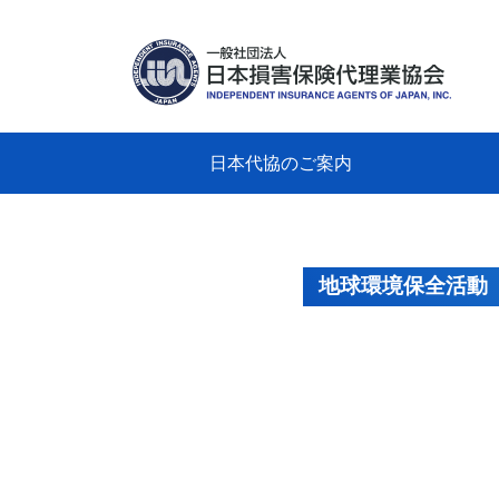
日本代協のご案内
日本代協のご案内
業務・財務・行動規範、方針等に関す
主な活動
教育研修事業
新着情報
会長
概要
組織
役員
日本
損害
「コ
損害
教育
損害
保険
なぜ
自動
事故
る資料
グラ
地球環境保全活動