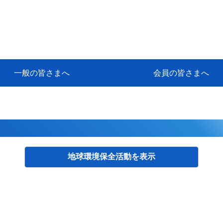
一般の皆さまへ
会員の皆さまへ
挨拶
等
代協アカデミー
保険大学課程とは
ンサルティングコース」教育プロ
保険トータルプランナーとは
研修事業のあゆみ
保険代理店とは
とは何か？
保険は必要か？
車事故への対応
や災害への心構え
代理店のしごと
日本代協がめざす理想の代理店
保険の相談は損害保険トータル
保険は何のために・・・
保険の必要性
自動車事故発生時
自賠責保険 (強制保険)
ひき逃げ・無保険自動車・盗難
賠償問題の解決～事故後の流れ
交通事故を起こした時の責任
主な交通事故（自賠責・自動車
日本代協ニュース
会員専用書庫
活動報告
情報紙「みなさまの保険情報」
会員専用ショップ
日本代協月別スケジュール
代協とは
代協の目的
入会の資格
入会の特典
入会方法
代理店賠責『日本代協新プラン
保険期間と保険開始日
保険料の算出基準・基本保険料
契約方式・加入方法
お問い合わせ先
高額補償プラン（免責100万円）
主な免責事由
よくある質問Q&A
参考:保険業法と代理店の責任
ム
ナーに！
よる事故の場合
に関するご相談
要
地球環境保全活動
検索