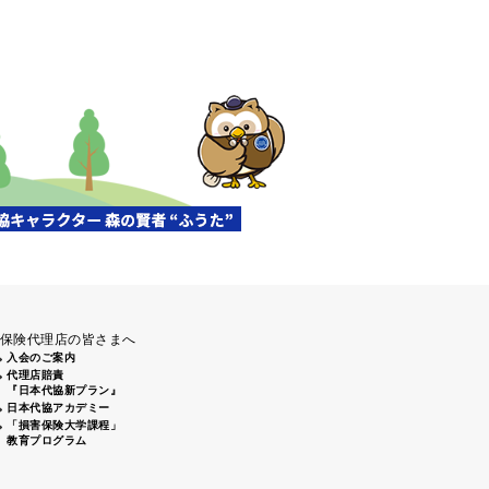
清掃活動」（盛岡南大橋下）に
前通りから姫路城周辺にてゴミ
、倉敷2支部 倉敷駅南口周辺 7
保険代理店の皆さまへ
入会のご案内
代理店賠責
『日本代協新プラン』
日本代協アカデミー
「損害保険大学課程」
教育プログラム