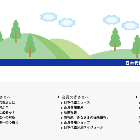
開催年月日
タイトル
内容
クリーンアップキャ
国土交通省東北地方整備局主催、「北上川流域一斉
26.04.17
ンペーン
参加、会員・保険会社社員 合計35名参加
飯田市大宮桜並木清
26.07.15
会員、保険会社社員 合計18名参加
掃活動
姫路城みどりの美化
姫路のまちを美しくする運動協議会主催、姫路大手
26.04.29
キャンペーン
拾い、20名参加
岡山３支部 西川緑道公園周辺 29名・社労士会 9名
クリーン作戦
26.06.06
名、津山支部 津山駅前周辺 10名、合計55名参加
26.04.12
鳥取砂丘一斉清掃
鳥取砂丘美化運動協議会主催、12名参加
26.06.05
磯海水浴場清掃
鹿児島市主催、磯海水浴場清掃活動、会員28名参加
さまへ
会員の皆さまへ
代理店とは
日本代協ニュース
何か？
会員専用書庫
は必要か？
活動報告
故への対応
情報紙「みなさまの保険情報」
害への心構え
会員専用ショップ
日本代協月別スケジュール