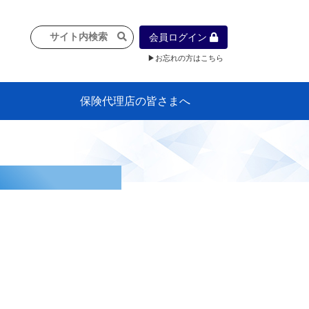
会員ログイン
▶お忘れの方はこちら
保険代理店の皆さまへ
像
プラン
車等に
保険）
』の概
各種議事録
インフォメーション（体制整備の豆知
代理店合併Q&A
代理店経営サポートデスク支援ツール
政治連盟
社会貢献活動・公開講座
地球環境保全活動
消費者団体との懇談会
各種研修・広報活動
代協活動の新聞掲載記事
情報紙「みなさまの保険情報」
申込み方法
頒布品
購入方法
入会のご案内
代理店賠責『日本代協新プラン』
日本代協アカデミー
「損害保険大学課程」教育プログラム
識）