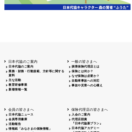
岡山
2026.06.06
クリーン作戦
岡山３
鳥取
鳥取
2026.04.12
鳥取砂丘一斉清掃
鳥取
鹿児島
2026.06.05
磯海水浴場清掃
鹿児
日本代協のご案内
一般の皆さまへ
日本代協のご案内
損害保険代理店とは
業務・財務・行動規範、方針等に関する
保険とは何か？
資料
なぜ保険は必要か？
主な活動
自動車事故への対応
教育研修事業
事故や災害への心構え
新着情報一覧
会員の皆さまへ
保険代理店の皆さまへ
日本代協ニュース
入会のご案内
会員専用書庫
代理店賠責
『日本代協新プラン』
活動報告
日本代協アカデミー
情報紙「みなさまの保険情報」