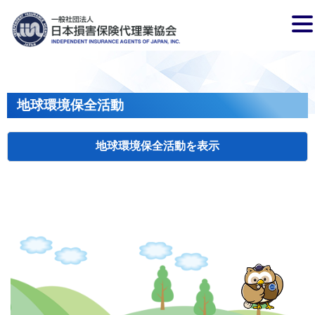
地球環境保全活動
地球環境保全活動
検索
主催
開催年月日
タイトル
岩手
盛岡
2026.04.17
クリーンアップキャンペーン
国土
長野
飯田
2026.07.15
飯田市大宮桜並木清掃活動
会員、
兵庫
2026.04.29
姫路城みどりの美化キャンペーン
姫路