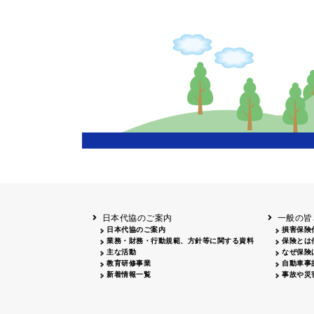
主催
岩手
盛岡
20
長野
飯田
20
兵庫
20
岡山
20
鳥取
鳥取
20
鹿児島
20
日本代協のご案内
一般の皆
日本代協のご案内
損害保険
業務・財務・行動規範、方針等に関する資料
保険とは
主な活動
なぜ保険
教育研修事業
自動車事
新着情報一覧
事故や災