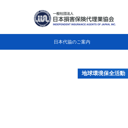
日本代協のご案内
日本代協のご案内
業務・財務・行動規範、方針等に関す
主な活動
教育研修事業
新着情報
会長
概要
組織
役員
日本
損害
「コ
損害
教育
損害
保険
なぜ
自動
事故
る資料
グラ
地球環境保全活動