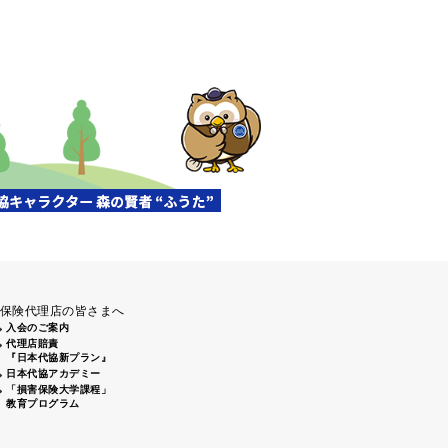
清掃活動」（盛岡南大橋下）に
前通りから姫路城周辺にてゴミ
、倉敷2支部 倉敷駅南口周辺 7
保険代理店の皆さまへ
入会のご案内
代理店賠責
『日本代協新プラン』
日本代協アカデミー
「損害保険大学課程」
教育プログラム