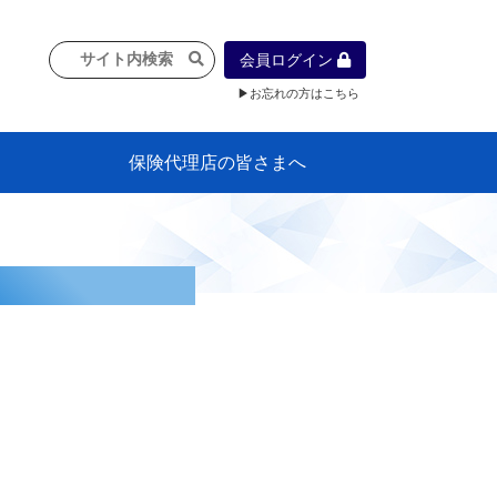
会員ログイン
▶お忘れの方はこちら
保険代理店の皆さまへ
像
プラン
車等に
保険）
』の概
各種議事録
インフォメーション（体制整備の豆知
代理店合併Q&A
代理店経営サポートデスク支援ツール
政治連盟
社会貢献活動・公開講座
地球環境保全活動
消費者団体との懇談会
各種研修・広報活動
代協活動の新聞掲載記事
情報紙「みなさまの保険情報」
申込み方法
頒布品
購入方法
入会のご案内
代理店賠責『日本代協新プラン』
日本代協アカデミー
「損害保険大学課程」教育プログラム
識）