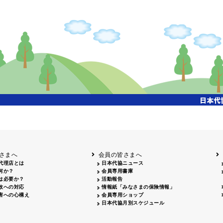
開催年月日
タイトル
内容
クリーンアップキャ
国土交通省東北地方整備局主催、「北上川流域一斉
26.04.17
ンペーン
参加、会員・保険会社社員 合計35名参加
飯田市大宮桜並木清
26.07.15
会員、保険会社社員 合計18名参加
掃活動
姫路城みどりの美化
姫路のまちを美しくする運動協議会主催、姫路大手
26.04.29
キャンペーン
拾い、20名参加
岡山３支部 西川緑道公園周辺 29名・社労士会 9名
クリーン作戦
26.06.06
名、津山支部 津山駅前周辺 10名、合計55名参加
26.04.12
鳥取砂丘一斉清掃
鳥取砂丘美化運動協議会主催、12名参加
26.06.05
磯海水浴場清掃
鹿児島市主催、磯海水浴場清掃活動、会員28名参加
さまへ
会員の皆さまへ
代理店とは
日本代協ニュース
何か？
会員専用書庫
は必要か？
活動報告
故への対応
情報紙「みなさまの保険情報」
害への心構え
会員専用ショップ
日本代協月別スケジュール