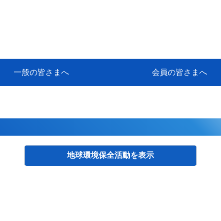
一般の皆さまへ
会員の皆さまへ
挨拶
等
代協アカデミー
保険大学課程とは
ンサルティングコース」教育プロ
保険トータルプランナーとは
研修事業のあゆみ
保険代理店とは
とは何か？
保険は必要か？
車事故への対応
や災害への心構え
代理店のしごと
日本代協がめざす理想の代理店
保険の相談は損害保険トータル
保険は何のために・・・
保険の必要性
自動車事故発生時
自賠責保険 (強制保険)
ひき逃げ・無保険自動車・盗難
賠償問題の解決～事故後の流れ
交通事故を起こした時の責任
主な交通事故（自賠責・自動車
日本代協ニュース
会員専用書庫
活動報告
情報紙「みなさまの保険情報」
会員専用ショップ
日本代協月別スケジュール
代協とは
代協の目的
入会の資格
入会の特典
入会方法
代理店賠責『日本代協新プラン
保険期間と保険開始日
保険料の算出基準・基本保険料
契約方式・加入方法
お問い合わせ先
高額補償プラン（免責100万円）
主な免責事由
よくある質問Q&A
参考:保険業法と代理店の責任
ム
ナーに！
よる事故の場合
に関するご相談
要
地球環境保全活動
検索