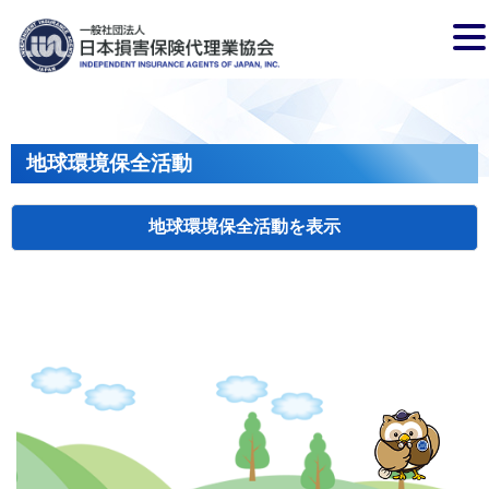
地球環境保全活動
地球環境保全活動
検索
主催
開催年月日
タイトル
岩手
盛岡
2026.04.17
クリーンアップキャンペーン
国土
長野
飯田
2026.07.15
飯田市大宮桜並木清掃活動
会員、
兵庫
2026.04.29
姫路城みどりの美化キャンペーン
姫路