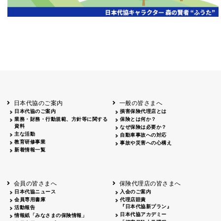
岡山
2026.06.06
クリーン作戦
岡山３
鳥取
鳥取
2026.04.12
鳥取砂丘一斉清掃
鳥取
鹿児島
2026.06.05
磯海水浴場清掃
鹿児
日本代協のご案内
一般の皆さまへ
日本代協のご案内
損害保険代理店とは
業務・財務・行動規範、方針等に関する
保険とは何か？
資料
なぜ保険は必要か？
主な活動
自動車事故への対応
教育研修事業
事故や災害への心構え
新着情報一覧
会員の皆さまへ
保険代理店の皆さまへ
日本代協ニュース
入会のご案内
会員専用書庫
代理店賠責
『日本代協新プラン』
活動報告
日本代協アカデミー
情報紙「みなさまの保険情報」