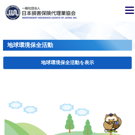
地球環境保全活動
地球環境保全活動
検索
主催
開催年月日
タイトル
岩手
盛岡
2026.04.17
クリーンアップキャンペーン
国土
長野
飯田
2026.07.15
飯田市大宮桜並木清掃活動
会員、
兵庫
2026.04.29
姫路城みどりの美化キャンペーン
姫路