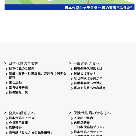
岡山
2026.06.06
クリーン作戦
岡山３
鳥取
鳥取
2026.04.12
鳥取砂丘一斉清掃
鳥取
鹿児島
2026.06.05
磯海水浴場清掃
鹿児
日本代協のご案内
一般の皆さまへ
日本代協のご案内
損害保険代理店とは
業務・財務・行動規範、方針等に関する
保険とは何か？
資料
なぜ保険は必要か？
主な活動
自動車事故への対応
教育研修事業
事故や災害への心構え
新着情報一覧
会員の皆さまへ
保険代理店の皆さまへ
日本代協ニュース
入会のご案内
会員専用書庫
代理店賠責
『日本代協新プラン』
活動報告
日本代協アカデミー
情報紙「みなさまの保険情報」