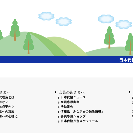
開催年月日
タイトル
内容
クリーンアップキャ
国土交通省東北地方整備局主催、「北上川流域一斉
26.04.17
ンペーン
参加、会員・保険会社社員 合計35名参加
飯田市大宮桜並木清
26.07.15
会員、保険会社社員 合計18名参加
掃活動
姫路城みどりの美化
姫路のまちを美しくする運動協議会主催、姫路大手
26.04.29
キャンペーン
拾い、20名参加
岡山３支部 西川緑道公園周辺 29名・社労士会 9名
クリーン作戦
26.06.06
名、津山支部 津山駅前周辺 10名、合計55名参加
26.04.12
鳥取砂丘一斉清掃
鳥取砂丘美化運動協議会主催、12名参加
26.06.05
磯海水浴場清掃
鹿児島市主催、磯海水浴場清掃活動、会員28名参加
さまへ
会員の皆さまへ
代理店とは
日本代協ニュース
何か？
会員専用書庫
は必要か？
活動報告
故への対応
情報紙「みなさまの保険情報」
害への心構え
会員専用ショップ
日本代協月別スケジュール