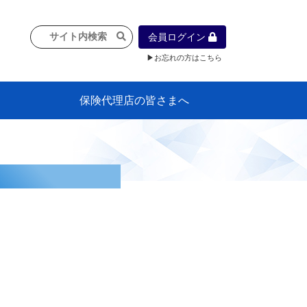
会員ログイン
▶お忘れの方はこちら
保険代理店の皆さまへ
像
プラン
車等に
保険）
』の概
各種議事録
インフォメーション（体制整備の豆知
代理店合併Q&A
代理店経営サポートデスク支援ツール
政治連盟
社会貢献活動・公開講座
地球環境保全活動
消費者団体との懇談会
各種研修・広報活動
代協活動の新聞掲載記事
情報紙「みなさまの保険情報」
申込み方法
頒布品
購入方法
入会のご案内
代理店賠責『日本代協新プラン』
日本代協アカデミー
「損害保険大学課程」教育プログラム
識）