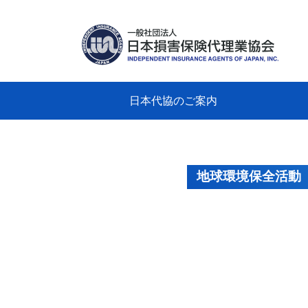
日本代協のご案内
日本代協のご案内
業務・財務・行動規範、方針等に関す
主な活動
教育研修事業
新着情報
会長
概要
組織
役員
日本
損害
「コ
損害
教育
損害
保険
なぜ
自動
事故
る資料
グラ
地球環境保全活動