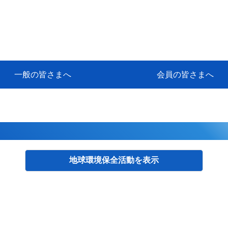
一般の皆さまへ
会員の皆さまへ
挨拶
等
代協アカデミー
保険大学課程とは
ンサルティングコース」教育プロ
保険トータルプランナーとは
研修事業のあゆみ
保険代理店とは
とは何か？
保険は必要か？
車事故への対応
や災害への心構え
代理店のしごと
日本代協がめざす理想の代理店
保険の相談は損害保険トータル
保険は何のために・・・
保険の必要性
自動車事故発生時
自賠責保険 (強制保険)
ひき逃げ・無保険自動車・盗難
賠償問題の解決～事故後の流れ
交通事故を起こした時の責任
主な交通事故（自賠責・自動車
日本代協ニュース
会員専用書庫
活動報告
情報紙「みなさまの保険情報」
会員専用ショップ
日本代協月別スケジュール
代協とは
代協の目的
入会の資格
入会の特典
入会方法
代理店賠責『日本代協新プラン
保険期間と保険開始日
保険料の算出基準・基本保険料
契約方式・加入方法
お問い合わせ先
高額補償プラン（免責100万円）
主な免責事由
よくある質問Q&A
参考:保険業法と代理店の責任
ム
ナーに！
よる事故の場合
に関するご相談
要
地球環境保全活動
検索