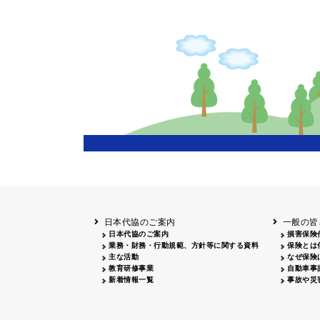
主催
岩手
盛岡
20
長野
飯田
20
兵庫
20
岡山
20
鳥取
鳥取
20
鹿児島
20
日本代協のご案内
一般の皆
日本代協のご案内
損害保険
業務・財務・行動規範、方針等に関する資料
保険とは
主な活動
なぜ保険
教育研修事業
自動車事
新着情報一覧
事故や災