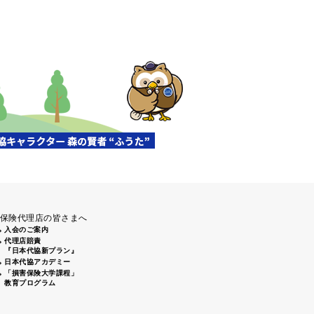
清掃活動」（盛岡南大橋下）に
前通りから姫路城周辺にてゴミ
、倉敷2支部 倉敷駅南口周辺 7
保険代理店の皆さまへ
入会のご案内
代理店賠責
『日本代協新プラン』
日本代協アカデミー
「損害保険大学課程」
教育プログラム