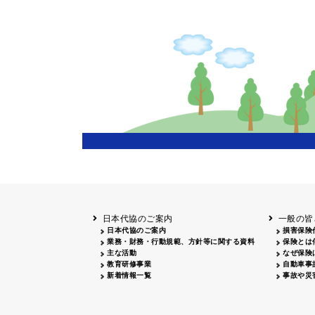
主催
岩手
盛岡
20
長野
飯田
20
兵庫
20
岡山
20
鳥取
鳥取
20
鹿児島
20
日本代協のご案内
一般の皆
日本代協のご案内
損害保険
業務・財務・行動規範、方針等に関する資料
保険とは
主な活動
なぜ保険
教育研修事業
自動車事
新着情報一覧
事故や災