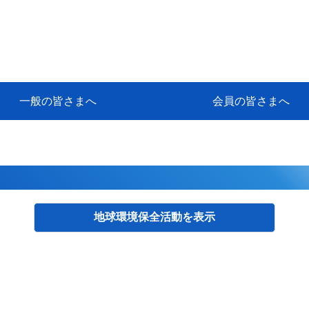
一般の皆さまへ
会員の皆さまへ
挨拶
等
代協アカデミー
保険大学課程とは
ンサルティングコース」教育プロ
保険トータルプランナーとは
研修事業のあゆみ
保険代理店とは
とは何か？
保険は必要か？
車事故への対応
や災害への心構え
代理店のしごと
日本代協がめざす理想の代理店
保険の相談は損害保険トータル
保険は何のために・・・
保険の必要性
自動車事故発生時
自賠責保険 (強制保険)
ひき逃げ・無保険自動車・盗難
賠償問題の解決～事故後の流れ
交通事故を起こした時の責任
主な交通事故（自賠責・自動車
日本代協ニュース
会員専用書庫
活動報告
情報紙「みなさまの保険情報」
会員専用ショップ
日本代協月別スケジュール
代協とは
代協の目的
入会の資格
入会の特典
入会方法
代理店賠責『日本代協新プラン
保険期間と保険開始日
保険料の算出基準・基本保険料
契約方式・加入方法
お問い合わせ先
高額補償プラン（免責100万円）
主な免責事由
よくある質問Q&A
参考:保険業法と代理店の責任
ム
ナーに！
よる事故の場合
に関するご相談
要
地球環境保全活動
検索