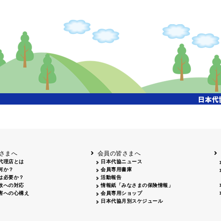
開催年月日
タイトル
内容
クリーンアップキャ
国土交通省東北地方整備局主催、「北上川流域一斉
26.04.17
ンペーン
参加、会員・保険会社社員 合計35名参加
飯田市大宮桜並木清
26.07.15
会員、保険会社社員 合計18名参加
掃活動
姫路城みどりの美化
姫路のまちを美しくする運動協議会主催、姫路大手
26.04.29
キャンペーン
拾い、20名参加
岡山３支部 西川緑道公園周辺 29名・社労士会 9名
クリーン作戦
26.06.06
名、津山支部 津山駅前周辺 10名、合計55名参加
26.04.12
鳥取砂丘一斉清掃
鳥取砂丘美化運動協議会主催、12名参加
26.06.05
磯海水浴場清掃
鹿児島市主催、磯海水浴場清掃活動、会員28名参加
さまへ
会員の皆さまへ
代理店とは
日本代協ニュース
何か？
会員専用書庫
は必要か？
活動報告
故への対応
情報紙「みなさまの保険情報」
害への心構え
会員専用ショップ
日本代協月別スケジュール