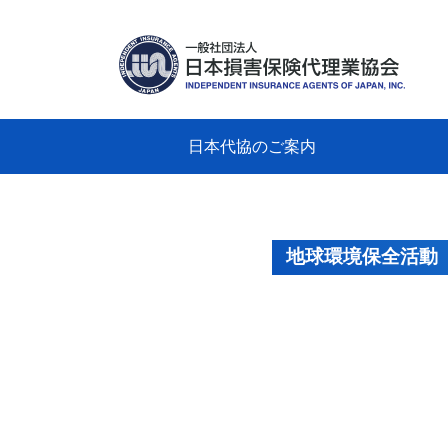
日本代協のご案内
日本代協のご案内
業務・財務・行動規範、方針等に関す
主な活動
教育研修事業
新着情報
会長
概要
組織
役員
日本
損害
「コ
損害
教育
損害
保険
なぜ
自動
事故
る資料
グラ
地球環境保全活動