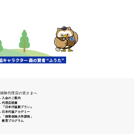
清掃活動」（盛岡南大橋下）に
前通りから姫路城周辺にてゴミ
、倉敷2支部 倉敷駅南口周辺 7
保険代理店の皆さまへ
入会のご案内
代理店賠責
『日本代協新プラン』
日本代協アカデミー
「損害保険大学課程」
教育プログラム