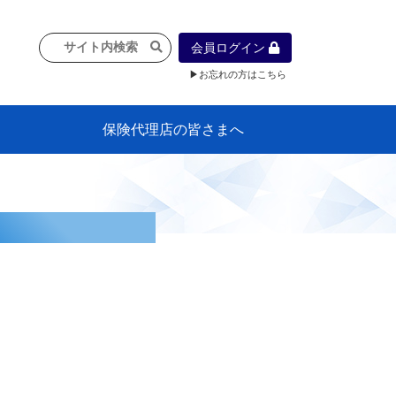
会員ログイン
▶お忘れの方はこちら
保険代理店の皆さまへ
像
プラン
車等に
保険）
』の概
各種議事録
インフォメーション（体制整備の豆知
代理店合併Q&A
代理店経営サポートデスク支援ツール
政治連盟
社会貢献活動・公開講座
地球環境保全活動
消費者団体との懇談会
各種研修・広報活動
代協活動の新聞掲載記事
情報紙「みなさまの保険情報」
申込み方法
頒布品
購入方法
入会のご案内
代理店賠責『日本代協新プラン』
日本代協アカデミー
「損害保険大学課程」教育プログラム
識）