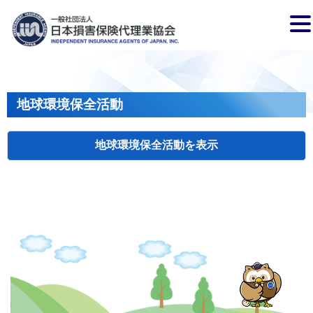
地球環境保全活動
地球環境保全活動
検索
主催
開催年月日
タイトル
岩手
盛岡
2026.04.17
クリーンアップキャンペーン
国土
長野
飯田
2026.07.15
飯田市大宮桜並木清掃活動
会員、
兵庫
2026.04.29
姫路城みどりの美化キャンペーン
姫路