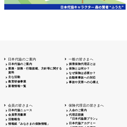
岡山
2026.06.06
クリーン作戦
岡山３
鳥取
鳥取
2026.04.12
鳥取砂丘一斉清掃
鳥取
鹿児島
2026.06.05
磯海水浴場清掃
鹿児
日本代協のご案内
一般の皆さまへ
日本代協のご案内
損害保険代理店とは
業務・財務・行動規範、方針等に関する
保険とは何か？
資料
なぜ保険は必要か？
主な活動
自動車事故への対応
教育研修事業
事故や災害への心構え
新着情報一覧
会員の皆さまへ
保険代理店の皆さまへ
日本代協ニュース
入会のご案内
会員専用書庫
代理店賠責
『日本代協新プラン』
活動報告
日本代協アカデミー
情報紙「みなさまの保険情報」