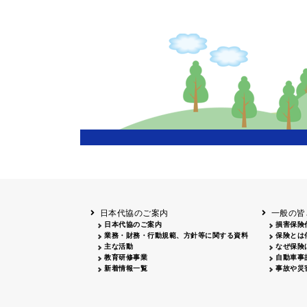
主催
岩手
盛岡
20
長野
飯田
20
兵庫
20
岡山
20
鳥取
鳥取
20
鹿児島
20
日本代協のご案内
一般の皆
日本代協のご案内
損害保険
業務・財務・行動規範、方針等に関する資料
保険とは
主な活動
なぜ保険
教育研修事業
自動車事
新着情報一覧
事故や災