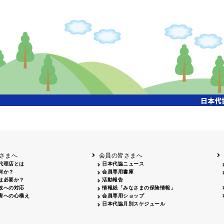
開催年月日
タイトル
内容
クリーンアップキャ
国土交通省東北地方整備局主催、「北上川流域一斉
26.04.17
ンペーン
参加、会員・保険会社社員 合計35名参加
飯田市大宮桜並木清
26.07.15
会員、保険会社社員 合計18名参加
掃活動
姫路城みどりの美化
姫路のまちを美しくする運動協議会主催、姫路大手
26.04.29
キャンペーン
拾い、20名参加
岡山３支部 西川緑道公園周辺 29名・社労士会 9名
クリーン作戦
26.06.06
名、津山支部 津山駅前周辺 10名、合計55名参加
26.04.12
鳥取砂丘一斉清掃
鳥取砂丘美化運動協議会主催、12名参加
26.06.05
磯海水浴場清掃
鹿児島市主催、磯海水浴場清掃活動、会員28名参加
さまへ
会員の皆さまへ
代理店とは
日本代協ニュース
何か？
会員専用書庫
は必要か？
活動報告
故への対応
情報紙「みなさまの保険情報」
害への心構え
会員専用ショップ
日本代協月別スケジュール