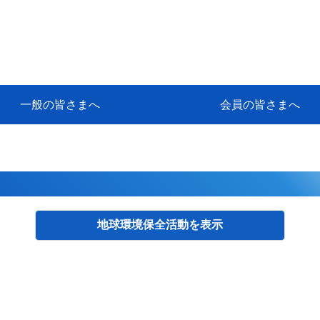
一般の皆さまへ
会員の皆さまへ
挨拶
等
代協アカデミー
保険大学課程とは
ンサルティングコース」教育プロ
保険トータルプランナーとは
研修事業のあゆみ
保険代理店とは
とは何か？
保険は必要か？
車事故への対応
や災害への心構え
代理店のしごと
日本代協がめざす理想の代理店
保険の相談は損害保険トータル
保険は何のために・・・
保険の必要性
自動車事故発生時
自賠責保険 (強制保険)
ひき逃げ・無保険自動車・盗難
賠償問題の解決～事故後の流れ
交通事故を起こした時の責任
主な交通事故（自賠責・自動車
日本代協ニュース
会員専用書庫
活動報告
情報紙「みなさまの保険情報」
会員専用ショップ
日本代協月別スケジュール
代協とは
代協の目的
入会の資格
入会の特典
入会方法
代理店賠責『日本代協新プラン
保険期間と保険開始日
保険料の算出基準・基本保険料
契約方式・加入方法
お問い合わせ先
高額補償プラン（免責100万円）
主な免責事由
よくある質問Q&A
参考:保険業法と代理店の責任
ム
ナーに！
よる事故の場合
に関するご相談
要
地球環境保全活動
検索