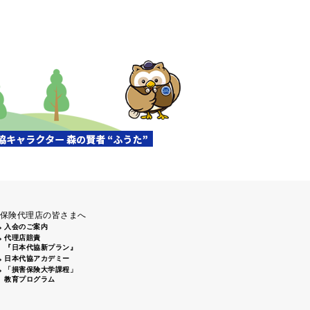
清掃活動」（盛岡南大橋下）に
前通りから姫路城周辺にてゴミ
、倉敷2支部 倉敷駅南口周辺 7
保険代理店の皆さまへ
入会のご案内
代理店賠責
『日本代協新プラン』
日本代協アカデミー
「損害保険大学課程」
教育プログラム