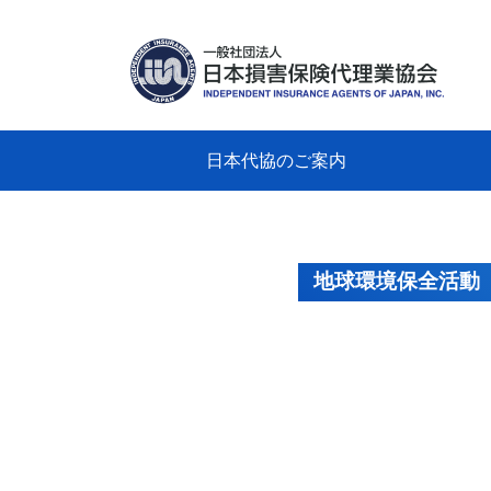
日本代協のご案内
日本代協のご案内
業務・財務・行動規範、方針等に関す
主な活動
教育研修事業
新着情報
会長
概要
組織
役員
日本
損害
「コ
損害
教育
損害
保険
なぜ
自動
事故
る資料
グラ
地球環境保全活動