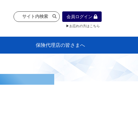
会員ログイン
▶お忘れの方はこちら
保険代理店の皆さまへ
像
プラン
車等に
保険）
』の概
各種議事録
インフォメーション（体制整備の豆知
代理店合併Q&A
代理店経営サポートデスク支援ツール
政治連盟
社会貢献活動・公開講座
地球環境保全活動
消費者団体との懇談会
各種研修・広報活動
代協活動の新聞掲載記事
情報紙「みなさまの保険情報」
申込み方法
頒布品
購入方法
入会のご案内
代理店賠責『日本代協新プラン』
日本代協アカデミー
「損害保険大学課程」教育プログラム
識）