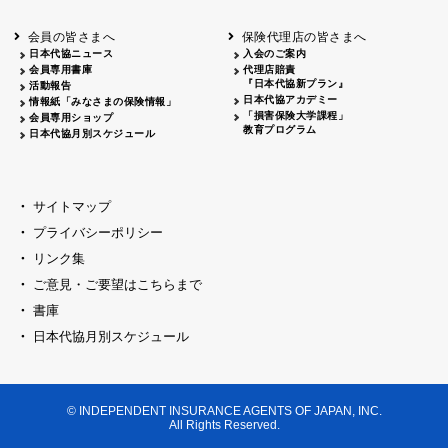
会員の皆さまへ
保険代理店の皆さまへ
日本代協ニュース
入会のご案内
会員専用書庫
代理店賠責
『日本代協新プラン』
活動報告
日本代協アカデミー
情報紙「みなさまの保険情報」
「損害保険大学課程」
会員専用ショップ
教育プログラム
日本代協月別スケジュール
サイトマップ
プライバシーポリシー
リンク集
ご意見・ご要望はこちらまで
書庫
日本代協月別スケジュール
© INDEPENDENT INSURANCE AGENTS OF JAPAN, INC.
All Rights Reserved.