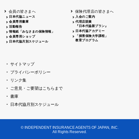
会員の皆さまへ
保険代理店の皆さまへ
日本代協ニュース
入会のご案内
会員専用書庫
代理店賠責
『日本代協新プラン』
活動報告
日本代協アカデミー
情報紙「みなさまの保険情報」
「損害保険大学課程」
会員専用ショップ
教育プログラム
日本代協月別スケジュール
サイトマップ
プライバシーポリシー
リンク集
ご意見・ご要望はこちらまで
書庫
日本代協月別スケジュール
© INDEPENDENT INSURANCE AGENTS OF JAPAN, INC.
All Rights Reserved.