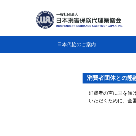
日本代協のご案内
日本代協のご案内
業務・財務・行動規範、方針等に関す
主な活動
教育研修事業
新着情報
会長
概要
組織
役員
日本
損害
「コ
損害
教育
損害
保険
なぜ
自動
事故
る資料
グラ
消費者団体との懇
消費者の声に耳を傾
いただくために、全