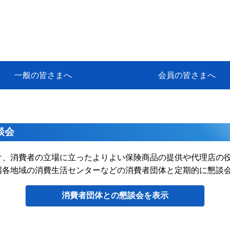
一般の皆さまへ
会員の皆さまへ
挨拶
等
代協アカデミー
保険大学課程とは
ンサルティングコース」教育プロ
保険トータルプランナーとは
研修事業のあゆみ
保険代理店とは
とは何か？
保険は必要か？
車事故への対応
や災害への心構え
代理店のしごと
日本代協がめざす理想の代理店
保険の相談は損害保険トータル
保険は何のために・・・
保険の必要性
自動車事故発生時
自賠責保険 (強制保険)
ひき逃げ・無保険自動車・盗難
賠償問題の解決～事故後の流れ
交通事故を起こした時の責任
主な交通事故（自賠責・自動車
日本代協ニュース
会員専用書庫
活動報告
情報紙「みなさまの保険情報」
会員専用ショップ
日本代協月別スケジュール
代協とは
代協の目的
入会の資格
入会の特典
入会方法
代理店賠責『日本代協新プラン
保険期間と保険開始日
保険料の算出基準・基本保険料
契約方式・加入方法
お問い合わせ先
高額補償プラン（免責100万円）
主な免責事由
よくある質問Q&A
参考:保険業法と代理店の責任
ム
ナーに！
よる事故の場合
に関するご相談
要
談会
け、消費者の立場に立ったよりよい保険商品の提供や代理店の
国各地域の消費生活センターなどの消費者団体と定期的に懇談
消費者団体との懇談会