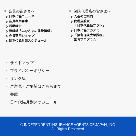
会員の皆さまへ
保険代理店の皆さまへ
日本代協ニュース
入会のご案内
会員専用書庫
代理店賠責
『日本代協新プラン』
活動報告
日本代協アカデミー
情報紙「みなさまの保険情報」
「損害保険大学課程」
会員専用ショップ
教育プログラム
日本代協月別スケジュール
サイトマップ
プライバシーポリシー
リンク集
ご意見・ご要望はこちらまで
書庫
日本代協月別スケジュール
© INDEPENDENT INSURANCE AGENTS OF JAPAN, INC.
All Rights Reserved.