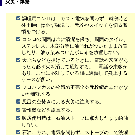
火災・爆発
調理用コンロは、ガス・電気を問わず、就寝時と
外出時には必ず確認し、元栓やスイッチを切る習
慣をつける。
コンロの周囲は常に清潔を保ち、周囲のタイル、
ステンレス、木部分等に油汚れがついたまま放置
したり、油が染みついたボロ布を放置しない。
天ぷらなどを揚げているときに、電話や来客があ
ったら必ず火を消して応対する。 電話や来客が
あり、これに応対している間に過熱して炎上する
ケースが多い。
プロパンガスの栓締め不完全や元栓締め忘れがな
いか確認する。
風呂の空焚きによる火災に注意する。
警報機などを設置する。
暖房使用時は、石油ストーブに点火したまま給油
しない。
石油、ガス、電気を問わず、ストーブの上で洗濯