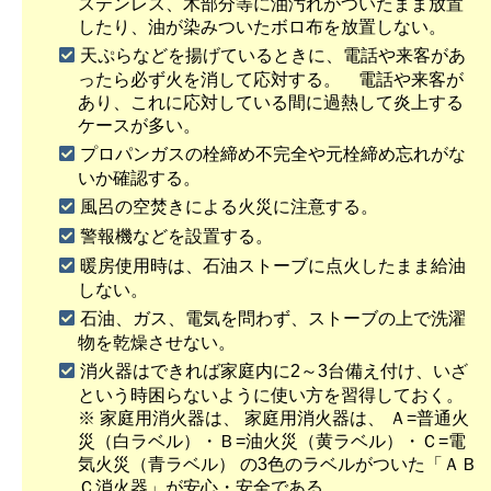
ステンレス、木部分等に油汚れがついたまま放置
したり、油が染みついたボロ布を放置しない。
天ぷらなどを揚げているときに、電話や来客があ
ったら必ず火を消して応対する。 電話や来客が
あり、これに応対している間に過熱して炎上する
ケースが多い。
プロパンガスの栓締め不完全や元栓締め忘れがな
いか確認する。
風呂の空焚きによる火災に注意する。
警報機などを設置する。
暖房使用時は、石油ストーブに点火したまま給油
しない。
石油、ガス、電気を問わず、ストーブの上で洗濯
物を乾燥させない。
消火器はできれば家庭内に2～3台備え付け、いざ
という時困らないように使い方を習得しておく。
※ 家庭用消火器は、 家庭用消火器は、 Ａ=普通火
災（白ラベル）・Ｂ=油火災（黄ラベル）・Ｃ=電
気火災（青ラベル） の3色のラベルがついた「ＡＢ
Ｃ消火器」が安心・安全である。