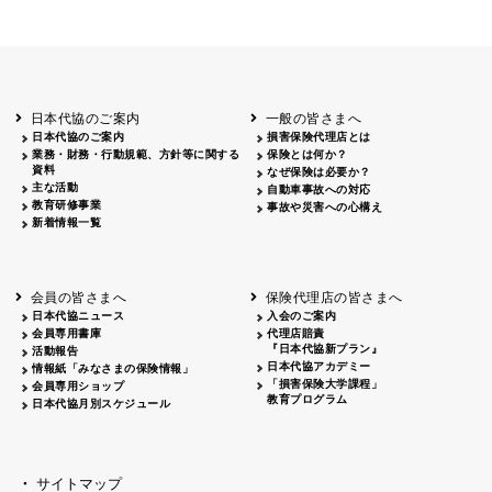
日本代協のご案内
一般の皆さまへ
日本代協のご案内
損害保険代理店とは
業務・財務・行動規範、方針等に関する
保険とは何か？
資料
なぜ保険は必要か？
主な活動
自動車事故への対応
教育研修事業
事故や災害への心構え
新着情報一覧
会員の皆さまへ
保険代理店の皆さまへ
日本代協ニュース
入会のご案内
会員専用書庫
代理店賠責
『日本代協新プラン』
活動報告
日本代協アカデミー
情報紙「みなさまの保険情報」
「損害保険大学課程」
会員専用ショップ
教育プログラム
日本代協月別スケジュール
サイトマップ