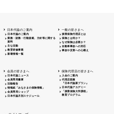
日本代協のご案内
一般の皆さまへ
日本代協のご案内
損害保険代理店とは
業務・財務・行動規範、方針等に関する
保険とは何か？
資料
なぜ保険は必要か？
主な活動
自動車事故への対応
教育研修事業
事故や災害への心構え
新着情報一覧
会員の皆さまへ
保険代理店の皆さまへ
日本代協ニュース
入会のご案内
会員専用書庫
代理店賠責
『日本代協新プラン』
活動報告
日本代協アカデミー
情報紙「みなさまの保険情報」
「損害保険大学課程」
会員専用ショップ
教育プログラム
日本代協月別スケジュール