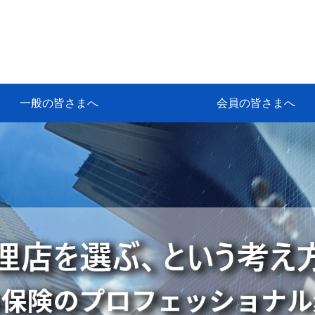
一般の皆さまへ
会員の皆さまへ
挨拶
等
代協アカデミー
保険大学課程とは
ンサルティングコース」教育プロ
保険トータルプランナーとは
研修事業のあゆみ
保険代理店とは
とは何か？
保険は必要か？
車事故への対応
や災害への心構え
代理店のしごと
日本代協がめざす理想の代理店
保険の相談は損害保険トータル
保険は何のために・・・
保険の必要性
自動車事故発生時
自賠責保険 (強制保険)
ひき逃げ・無保険自動車・盗難
賠償問題の解決～事故後の流れ
交通事故を起こした時の責任
主な交通事故（自賠責・自動車
日本代協ニュース
会員専用書庫
活動報告
情報紙「みなさまの保険情報」
会員専用ショップ
日本代協月別スケジュール
代協とは
代協の目的
入会の資格
入会の特典
入会方法
代理店賠責『日本代協新プラン
保険期間と保険開始日
保険料の算出基準・基本保険料
契約方式・加入方法
お問い合わせ先
高額補償プラン（免責100万円）
主な免責事由
よくある質問Q&A
参考:保険業法と代理店の責任
ム
ナーに！
よる事故の場合
に関するご相談
要