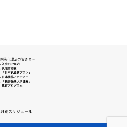
保険代理店の皆さまへ
入会のご案内
代理店賠責
『日本代協新プラン』
日本代協アカデミー
「損害保険大学課程」
教育プログラム
協月別スケジュール