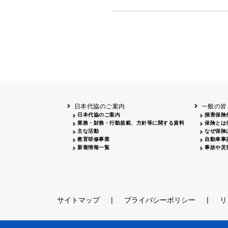
日本代協のご案内
一般の皆
日本代協のご案内
損害保険
業務・財務・行動規範、方針等に関する資料
保険とは
主な活動
なぜ保険
教育研修事業
自動車事
新着情報一覧
事故や災
|
|
サイトマップ
プライバシーポリシー
リ