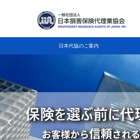
日本代協のご案内
日本代協のご案内
業務・財務・行動規範、方針等に関す
主な活動
教育研修事業
新着情報
会長
概要
組織
役員
日本
損害
「コ
損害
教育
損害
保険
なぜ
自動
事故
る資料
グラ