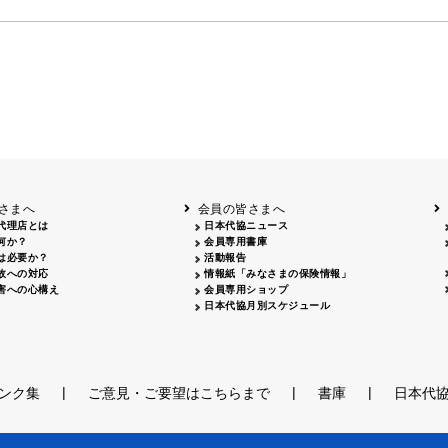
さまへ
会員の皆さまへ
代理店とは
日本代協ニュース
何か？
会員専用書庫
は必要か？
活動報告
故への対応
情報紙「みなさまの保険情報」
害への心構え
会員専用ショップ
日本代協月別スケジュール
|
|
|
ンク集
ご意見・ご要望はこちらまで
書庫
日本代