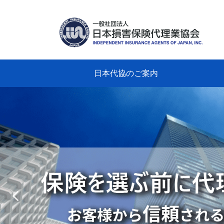
日本代協のご案内
日本代協のご案内
業務・財務・行動規範、方針等に関す
主な活動
教育研修事業
新着情報
会長
概要
組織
役員
日本
損害
「コ
損害
教育
損害
保険
なぜ
自動
事故
る資料
グラ