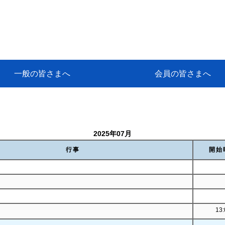
一般の皆さまへ
会員の皆さまへ
挨拶
等
代協アカデミー
保険大学課程とは
ンサルティングコース」教育プロ
保険トータルプランナーとは
研修事業のあゆみ
保険代理店とは
とは何か？
保険は必要か？
車事故への対応
や災害への心構え
代理店のしごと
日本代協がめざす理想の代理店
保険の相談は損害保険トータル
保険は何のために・・・
保険の必要性
自動車事故発生時
自賠責保険 (強制保険)
ひき逃げ・無保険自動車・盗難
賠償問題の解決～事故後の流れ
交通事故を起こした時の責任
主な交通事故（自賠責・自動車
日本代協ニュース
会員専用書庫
活動報告
情報紙「みなさまの保険情報」
会員専用ショップ
日本代協月別スケジュール
代協とは
代協の目的
入会の資格
入会の特典
入会方法
代理店賠責『日本代協新プラン
保険期間と保険開始日
保険料の算出基準・基本保険料
契約方式・加入方法
お問い合わせ先
高額補償プラン（免責100万円）
主な免責事由
よくある質問Q&A
参考:保険業法と代理店の責任
ム
ナーに！
よる事故の場合
に関するご相談
要
2025年07月
行事
開始
13: