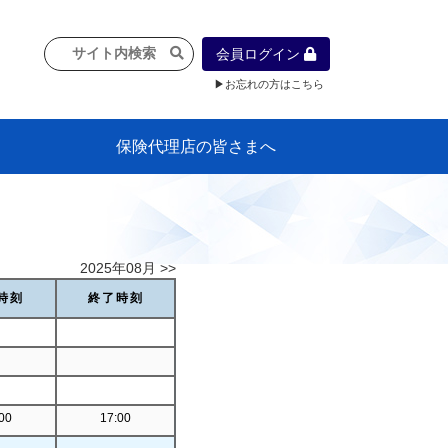
会員ログイン
▶お忘れの方はこちら
保険代理店の皆さまへ
像
プラン
車等に
保険）
』の概
各種議事録
インフォメーション（体制整備の豆知
代理店合併Q&A
代理店経営サポートデスク支援ツール
政治連盟
社会貢献活動・公開講座
地球環境保全活動
消費者団体との懇談会
各種研修・広報活動
代協活動の新聞掲載記事
情報紙「みなさまの保険情報」
申込み方法
頒布品
購入方法
入会のご案内
代理店賠責『日本代協新プラン』
日本代協アカデミー
「損害保険大学課程」教育プログラム
識）
2025年08月 >>
時刻
終了時刻
00
17:00