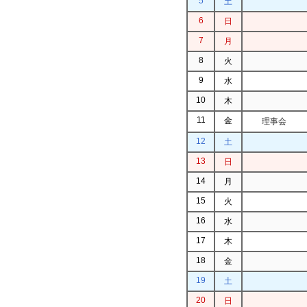
5
土
6
日
7
月
8
火
9
水
10
木
11
金
理事会
12
土
13
日
14
月
15
火
16
水
17
木
18
金
19
土
20
日