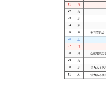
21
月
22
火
23
水
24
木
25
金
教育委員会
26
土
27
日
28
月
企画環境委
29
火
30
水
活力ある代
31
木
活力ある代