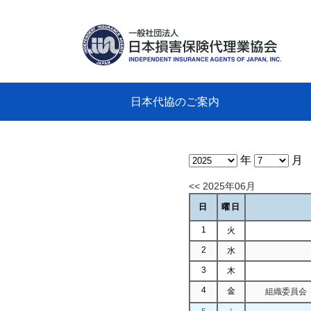
日本代協のご案内
日本代協のご案内
業務・財務・行動規範、方針等に関す
主な活動
教育研修事業
新着情報
会長
概要
組織
役員
日本
損害
「コ
損害
教育
損害
保険
なぜ
自動
事故
る資料
グラ
年
月
<< 2025年06月
日
曜日
1
火
2
水
3
木
4
金
組織委員会