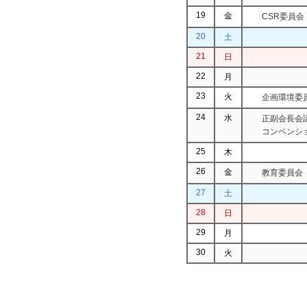
19
金
CSR委員会
20
土
21
日
22
月
23
火
企画環境委
24
水
正副会長会議
コンベンシ
25
木
26
金
教育委員会
27
土
28
日
29
月
30
火