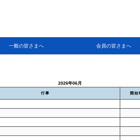
一般の皆さまへ
会員の皆さまへ
挨拶
等
代協アカデミー
保険大学課程とは
ンサルティングコース」教育プロ
保険トータルプランナーとは
研修事業のあゆみ
保険代理店とは
とは何か？
保険は必要か？
車事故への対応
や災害への心構え
代理店のしごと
日本代協がめざす理想の代理店
保険の相談は損害保険トータル
保険は何のために・・・
保険の必要性
自動車事故発生時
自賠責保険 (強制保険)
ひき逃げ・無保険自動車・盗難
賠償問題の解決～事故後の流れ
交通事故を起こした時の責任
主な交通事故（自賠責・自動車
日本代協ニュース
会員専用書庫
活動報告
情報紙「みなさまの保険情報」
会員専用ショップ
日本代協月別スケジュール
代協とは
代協の目的
入会の資格
入会の特典
入会方法
代理店賠責『日本代協新プラン
保険期間と保険開始日
保険料の算出基準・基本保険料
契約方式・加入方法
お問い合わせ先
高額補償プラン（免責100万円）
主な免責事由
よくある質問Q&A
参考:保険業法と代理店の責任
ム
ナーに！
よる事故の場合
に関するご相談
要
2026年06月
行事
開始