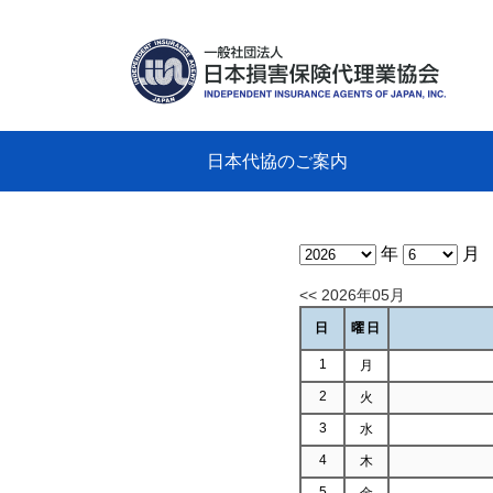
日本代協のご案内
日本代協のご案内
業務・財務・行動規範、方針等に関す
主な活動
教育研修事業
新着情報
会長
概要
組織
役員
日本
損害
「コ
損害
教育
損害
保険
なぜ
自動
事故
る資料
グラ
年
月
<< 2026年05月
日
曜日
1
月
2
火
3
水
4
木
5
金