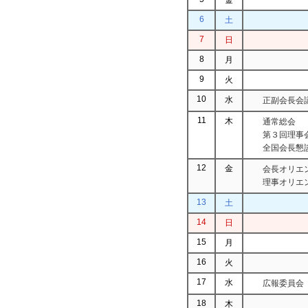
6
土
7
日
8
月
9
火
10
水
正副会長会
11
木
通常総会
第３回理事
全国会長懇
12
金
会長オリエ
理事オリエ
13
土
14
日
15
月
16
火
17
水
広報委員会
18
木