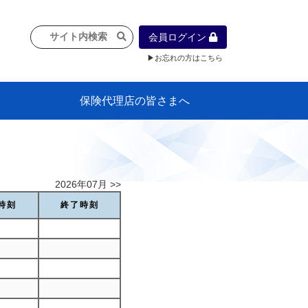
会員ログイン
▶お忘れの方はこちら
保険代理店の皆さまへ
像
プラン
車等に
保険）
』の概
各種議事録
インフォメーション（体制整備の豆知
代理店合併Q&A
代理店経営サポートデスク支援ツール
政治連盟
社会貢献活動・公開講座
地球環境保全活動
消費者団体との懇談会
各種研修・広報活動
代協活動の新聞掲載記事
情報紙「みなさまの保険情報」
申込み方法
頒布品
購入方法
入会のご案内
代理店賠責『日本代協新プラン』
日本代協アカデミー
「損害保険大学課程」教育プログラム
識）
2026年07月 >>
時刻
終了時刻