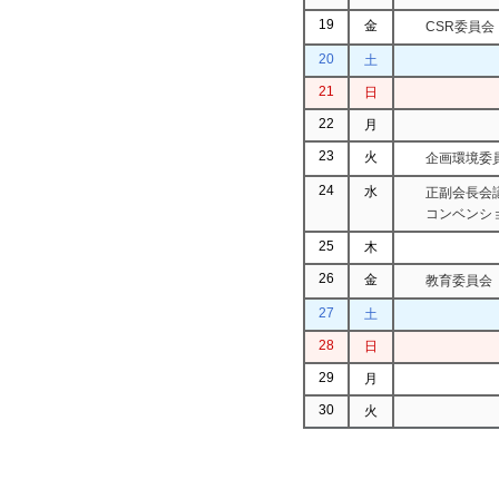
19
金
CSR委員会
20
土
21
日
22
月
23
火
企画環境委
24
水
正副会長会議
コンベンシ
25
木
26
金
教育委員会
27
土
28
日
29
月
30
火