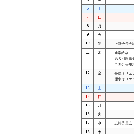
6
土
7
日
8
月
9
火
10
水
正副会長会
11
木
通常総会
第３回理事
全国会長懇
12
金
会長オリエ
理事オリエ
13
土
14
日
15
月
16
火
17
水
広報委員会
18
木