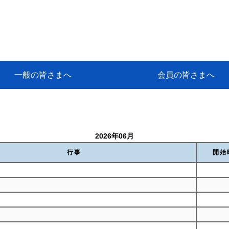
一般の皆さまへ
会員の皆さまへ
挨拶
等
代協アカデミー
保険大学課程とは
ンサルティングコース」教育プロ
保険トータルプランナーとは
研修事業のあゆみ
保険代理店とは
とは何か？
保険は必要か？
車事故への対応
や災害への心構え
代理店のしごと
日本代協がめざす理想の代理店
保険の相談は損害保険トータル
保険は何のために・・・
保険の必要性
自動車事故発生時
自賠責保険 (強制保険)
ひき逃げ・無保険自動車・盗難
賠償問題の解決～事故後の流れ
交通事故を起こした時の責任
主な交通事故（自賠責・自動車
日本代協ニュース
会員専用書庫
活動報告
情報紙「みなさまの保険情報」
会員専用ショップ
日本代協月別スケジュール
代協とは
代協の目的
入会の資格
入会の特典
入会方法
代理店賠責『日本代協新プラン
保険期間と保険開始日
保険料の算出基準・基本保険料
契約方式・加入方法
お問い合わせ先
高額補償プラン（免責100万円）
主な免責事由
よくある質問Q&A
参考:保険業法と代理店の責任
ム
ナーに！
よる事故の場合
に関するご相談
要
2026年06月
行事
開始