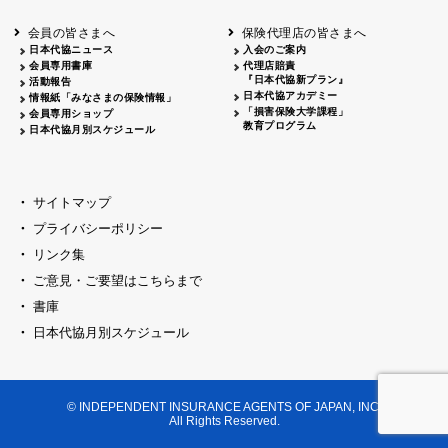
会員の皆さまへ
保険代理店の皆さまへ
日本代協ニュース
入会のご案内
会員専用書庫
代理店賠責
『日本代協新プラン』
活動報告
日本代協アカデミー
情報紙「みなさまの保険情報」
「損害保険大学課程」
会員専用ショップ
教育プログラム
日本代協月別スケジュール
サイトマップ
プライバシーポリシー
リンク集
ご意見・ご要望はこちらまで
書庫
日本代協月別スケジュール
© INDEPENDENT INSURANCE AGENTS OF JAPAN, INC.
All Rights Reserved.