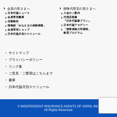
会員の皆さまへ
保険代理店の皆さまへ
日本代協ニュース
入会のご案内
会員専用書庫
代理店賠責
『日本代協新プラン』
活動報告
日本代協アカデミー
情報紙「みなさまの保険情報」
「損害保険大学課程」
会員専用ショップ
教育プログラム
日本代協月別スケジュール
サイトマップ
プライバシーポリシー
リンク集
ご意見・ご要望はこちらまで
書庫
日本代協月別スケジュール
© INDEPENDENT INSURANCE AGENTS OF JAPAN, INC.
All Rights Reserved.