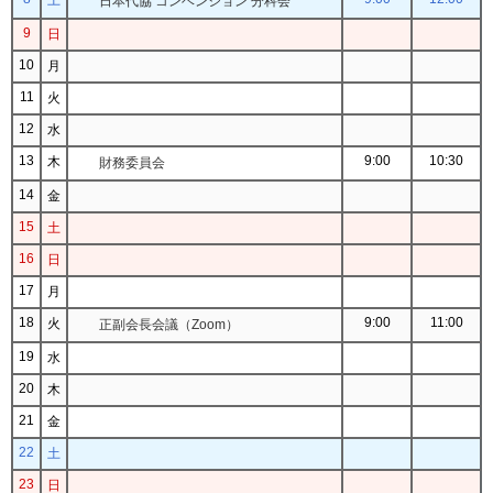
日本代協 コンベンション 分科会
9
日
10
月
11
火
12
水
13
9:00
10:30
木
財務委員会
14
金
15
土
16
日
17
月
18
9:00
11:00
火
正副会長会議（Zoom）
19
水
20
木
21
金
22
土
23
日