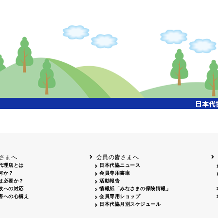
さまへ
会員の皆さまへ
代理店とは
日本代協ニュース
何か？
会員専用書庫
は必要か？
活動報告
故への対応
情報紙「みなさまの保険情報」
害への心構え
会員専用ショップ
日本代協月別スケジュール