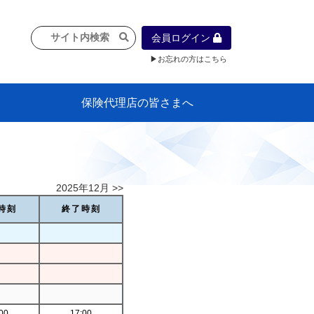
会員ログイン
▶お忘れの方はこちら
保険代理店の皆さまへ
像
プラン
車等に
保険）
』の概
各種議事録
インフォメーション（体制整備の豆知
代理店合併Q&A
代理店経営サポートデスク支援ツール
政治連盟
社会貢献活動・公開講座
地球環境保全活動
消費者団体との懇談会
各種研修・広報活動
代協活動の新聞掲載記事
情報紙「みなさまの保険情報」
申込み方法
頒布品
購入方法
入会のご案内
代理店賠責『日本代協新プラン』
日本代協アカデミー
「損害保険大学課程」教育プログラム
識）
2025年12月 >>
時刻
終了時刻
00
17:00