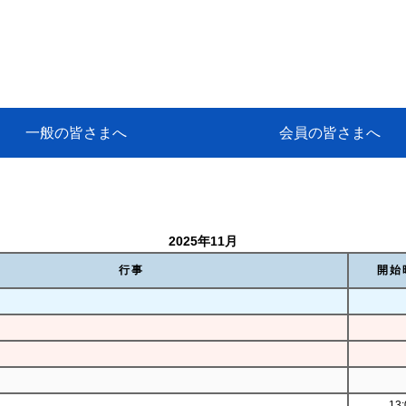
一般の皆さまへ
会員の皆さまへ
挨拶
等
代協アカデミー
保険大学課程とは
ンサルティングコース」教育プロ
保険トータルプランナーとは
研修事業のあゆみ
保険代理店とは
とは何か？
保険は必要か？
車事故への対応
や災害への心構え
代理店のしごと
日本代協がめざす理想の代理店
保険の相談は損害保険トータル
保険は何のために・・・
保険の必要性
自動車事故発生時
自賠責保険 (強制保険)
ひき逃げ・無保険自動車・盗難
賠償問題の解決～事故後の流れ
交通事故を起こした時の責任
主な交通事故（自賠責・自動車
日本代協ニュース
会員専用書庫
活動報告
情報紙「みなさまの保険情報」
会員専用ショップ
日本代協月別スケジュール
代協とは
代協の目的
入会の資格
入会の特典
入会方法
代理店賠責『日本代協新プラン
保険期間と保険開始日
保険料の算出基準・基本保険料
契約方式・加入方法
お問い合わせ先
高額補償プラン（免責100万円）
主な免責事由
よくある質問Q&A
参考:保険業法と代理店の責任
ム
ナーに！
よる事故の場合
に関するご相談
要
2025年11月
行事
開始
13: