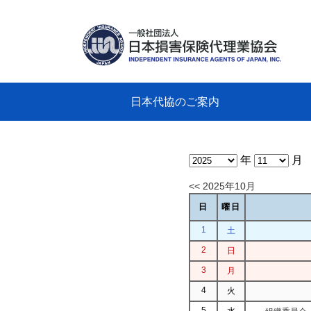
日本代協のご案内
日本代協のご案内
業務・財務・行動規範、方針等に関す
主な活動
教育研修事業
新着情報
会長
概要
組織
役員
日本
損害
「コ
損害
教育
損害
保険
なぜ
自動
事故
る資料
グラ
年
月
<< 2025年10月
日
曜日
1
土
2
日
3
月
4
火
5
水