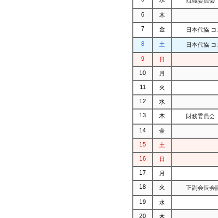
組織委員会
6
木
7
金
日本代協 
8
土
日本代協 コ
9
日
10
月
11
火
12
水
13
木
財務委員会
14
金
15
土
16
日
17
月
18
火
正副会長会議
19
水
20
木