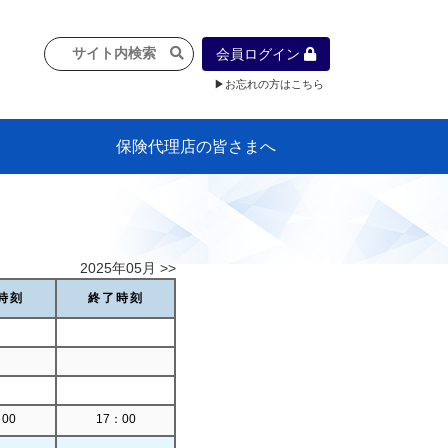
会員ログイン
▶お忘れの方はこちら
保険代理店の皆さまへ
像
プラン
車等に
保険）
』の概
各種議事録
インフォメーション（体制整備の豆知
代理店合併Q&A
代理店経営サポートデスク支援ツール
政治連盟
社会貢献活動・公開講座
地球環境保全活動
消費者団体との懇談会
各種研修・広報活動
代協活動の新聞掲載記事
情報紙「みなさまの保険情報」
申込み方法
頒布品
購入方法
入会のご案内
代理店賠責『日本代協新プラン』
日本代協アカデミー
「損害保険大学課程」教育プログラム
識）
2025年05月 >>
時刻
終了時刻
00
17：00