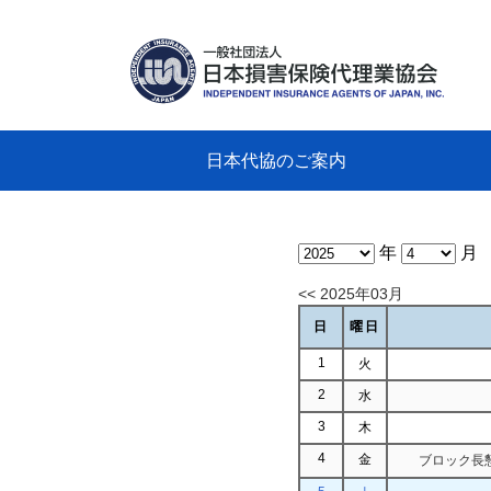
日本代協のご案内
日本代協のご案内
業務・財務・行動規範、方針等に関す
主な活動
教育研修事業
新着情報
会長
概要
組織
役員
日本
損害
「コ
損害
教育
損害
保険
なぜ
自動
事故
る資料
グラ
年
月
<< 2025年03月
日
曜日
1
火
2
水
3
木
4
金
ブロック長