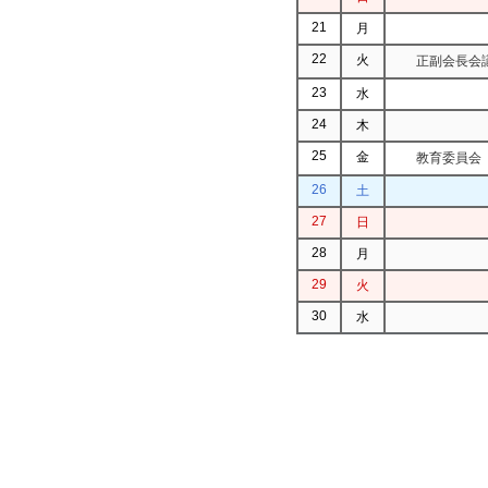
21
月
22
火
正副会長会議
23
水
24
木
25
金
教育委員会
26
土
27
日
28
月
29
火
30
水