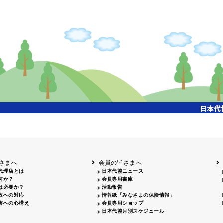
さまへ
会員の皆さまへ
代理店とは
日本代協ニュース
何か？
会員専用書庫
は必要か？
活動報告
故への対応
情報紙「みなさまの保険情報」
害への心構え
会員専用ショップ
日本代協月別スケジュール