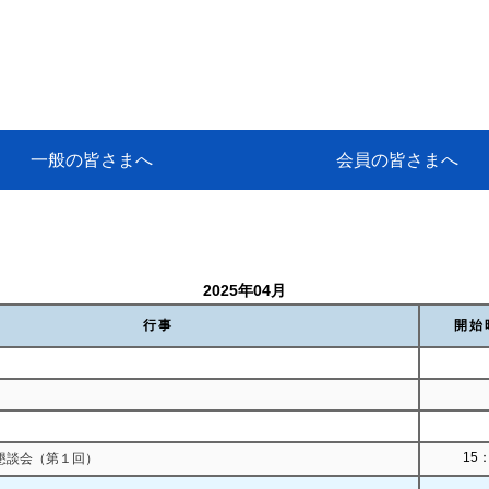
一般の皆さまへ
会員の皆さまへ
挨拶
等
代協アカデミー
保険大学課程とは
ンサルティングコース」教育プロ
保険トータルプランナーとは
研修事業のあゆみ
保険代理店とは
とは何か？
保険は必要か？
車事故への対応
や災害への心構え
代理店のしごと
日本代協がめざす理想の代理店
保険の相談は損害保険トータル
保険は何のために・・・
保険の必要性
自動車事故発生時
自賠責保険 (強制保険)
ひき逃げ・無保険自動車・盗難
賠償問題の解決～事故後の流れ
交通事故を起こした時の責任
主な交通事故（自賠責・自動車
日本代協ニュース
会員専用書庫
活動報告
情報紙「みなさまの保険情報」
会員専用ショップ
日本代協月別スケジュール
代協とは
代協の目的
入会の資格
入会の特典
入会方法
代理店賠責『日本代協新プラン
保険期間と保険開始日
保険料の算出基準・基本保険料
契約方式・加入方法
お問い合わせ先
高額補償プラン（免責100万円）
主な免責事由
よくある質問Q&A
参考:保険業法と代理店の責任
ム
ナーに！
よる事故の場合
に関するご相談
要
2025年04月
行事
開始
15：
懇談会（第１回）