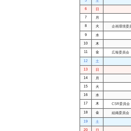
5
土
6
日
7
月
8
火
企画環境委
9
水
10
木
11
金
広報委員会
12
土
13
日
14
月
15
火
16
水
17
木
CSR委員会
18
金
組織委員会
19
土
20
日