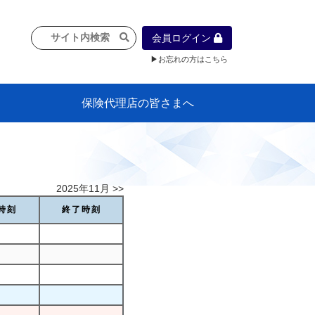
会員ログイン
▶お忘れの方はこちら
保険代理店の皆さまへ
像
プラン
車等に
保険）
』の概
各種議事録
インフォメーション（体制整備の豆知
代理店合併Q&A
代理店経営サポートデスク支援ツール
政治連盟
社会貢献活動・公開講座
地球環境保全活動
消費者団体との懇談会
各種研修・広報活動
代協活動の新聞掲載記事
情報紙「みなさまの保険情報」
申込み方法
頒布品
購入方法
入会のご案内
代理店賠責『日本代協新プラン』
日本代協アカデミー
「損害保険大学課程」教育プログラム
識）
2025年11月 >>
時刻
終了時刻