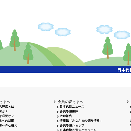
さまへ
会員の皆さまへ
代理店とは
日本代協ニュース
何か？
会員専用書庫
は必要か？
活動報告
故への対応
情報紙「みなさまの保険情報」
害への心構え
会員専用ショップ
日本代協月別スケジュール