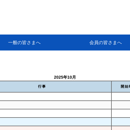
一般の皆さまへ
会員の皆さまへ
挨拶
等
代協アカデミー
保険大学課程とは
ンサルティングコース」教育プロ
保険トータルプランナーとは
研修事業のあゆみ
保険代理店とは
とは何か？
保険は必要か？
車事故への対応
や災害への心構え
代理店のしごと
日本代協がめざす理想の代理店
保険の相談は損害保険トータル
保険は何のために・・・
保険の必要性
自動車事故発生時
自賠責保険 (強制保険)
ひき逃げ・無保険自動車・盗難
賠償問題の解決～事故後の流れ
交通事故を起こした時の責任
主な交通事故（自賠責・自動車
日本代協ニュース
会員専用書庫
活動報告
情報紙「みなさまの保険情報」
会員専用ショップ
日本代協月別スケジュール
代協とは
代協の目的
入会の資格
入会の特典
入会方法
代理店賠責『日本代協新プラン
保険期間と保険開始日
保険料の算出基準・基本保険料
契約方式・加入方法
お問い合わせ先
高額補償プラン（免責100万円）
主な免責事由
よくある質問Q&A
参考:保険業法と代理店の責任
ム
ナーに！
よる事故の場合
に関するご相談
要
2025年10月
行事
開始