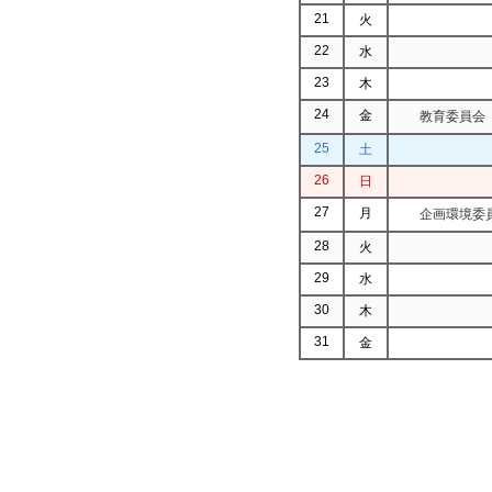
21
火
22
水
23
木
24
金
教育委員会
25
土
26
日
27
月
企画環境委
28
火
29
水
30
木
31
金