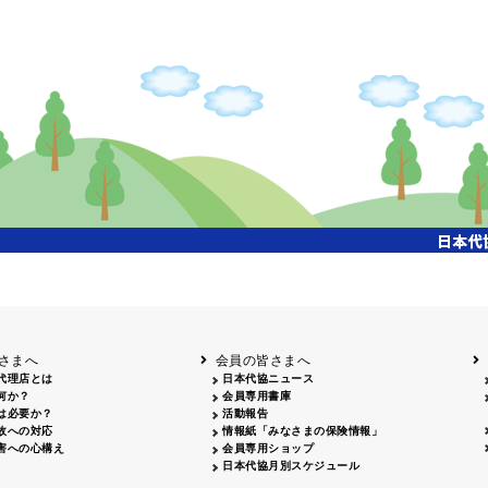
さまへ
会員の皆さまへ
代理店とは
日本代協ニュース
何か？
会員専用書庫
は必要か？
活動報告
故への対応
情報紙「みなさまの保険情報」
害への心構え
会員専用ショップ
日本代協月別スケジュール