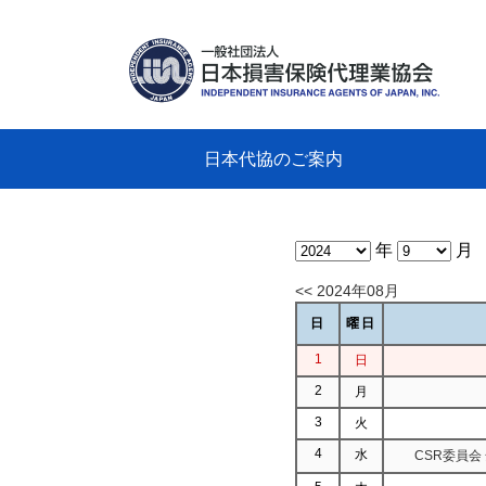
日本代協のご案内
日本代協のご案内
業務・財務・行動規範、方針等に関す
主な活動
教育研修事業
新着情報
会長
概要
組織
役員
日本
損害
「コ
損害
教育
損害
保険
なぜ
自動
事故
る資料
グラ
年
月
<< 2024年08月
日
曜日
1
日
2
月
3
火
4
水
CSR委員会