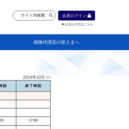
会員ログイン
▶お忘れの方はこちら
保険代理店の皆さまへ
像
プラン
車等に
保険）
』の概
各種議事録
インフォメーション（体制整備の豆知
代理店合併Q&A
代理店経営サポートデスク支援ツール
政治連盟
社会貢献活動・公開講座
地球環境保全活動
消費者団体との懇談会
各種研修・広報活動
代協活動の新聞掲載記事
情報紙「みなさまの保険情報」
申込み方法
頒布品
購入方法
入会のご案内
代理店賠責『日本代協新プラン』
日本代協アカデミー
「損害保険大学課程」教育プログラム
識）
2024年10月 >>
時刻
終了時刻
00
17:00