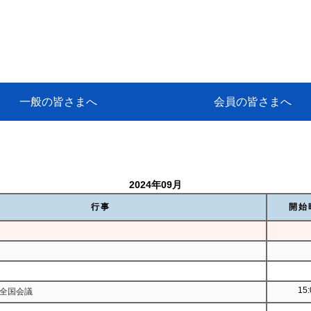
一般の皆さまへ
会員の皆さまへ
挨拶
等
代協アカデミー
保険大学課程とは
ンサルティングコース」教育プロ
保険トータルプランナーとは
研修事業のあゆみ
保険代理店とは
とは何か？
保険は必要か？
車事故への対応
や災害への心構え
代理店のしごと
日本代協がめざす理想の代理店
保険の相談は損害保険トータル
保険は何のために・・・
保険の必要性
自動車事故発生時
自賠責保険 (強制保険)
ひき逃げ・無保険自動車・盗難
賠償問題の解決～事故後の流れ
交通事故を起こした時の責任
主な交通事故（自賠責・自動車
日本代協ニュース
会員専用書庫
活動報告
情報紙「みなさまの保険情報」
会員専用ショップ
日本代協月別スケジュール
代協とは
代協の目的
入会の資格
入会の特典
入会方法
代理店賠責『日本代協新プラン
保険期間と保険開始日
保険料の算出基準・基本保険料
契約方式・加入方法
お問い合わせ先
高額補償プラン（免責100万円）
主な免責事由
よくある質問Q&A
参考:保険業法と代理店の責任
ム
ナーに！
よる事故の場合
に関するご相談
要
2024年09月
行事
開始
15:
 全国会議