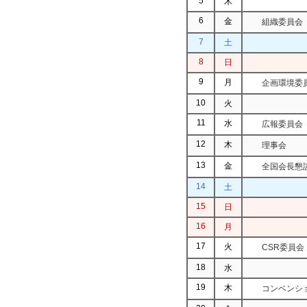
5
木
6
金
組織委員会
7
土
8
日
9
月
企画環境委
10
火
11
水
広報委員会
12
木
理事会
13
金
全国会長懇談
14
土
15
日
16
月
17
火
CSR委員会
18
水
19
木
コンベンショ