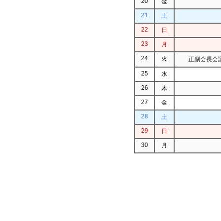
20
金
21
土
22
日
23
月
24
火
正副会長会議
25
水
26
木
27
金
28
土
29
日
30
月