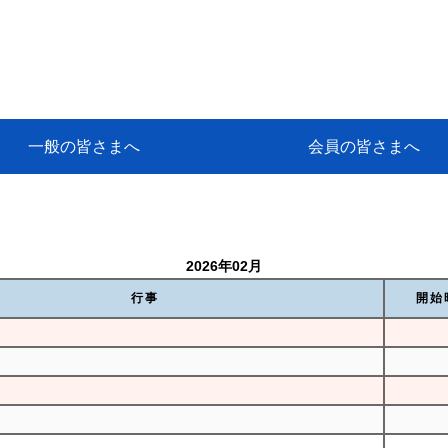
一般の皆さまへ
会員の皆さまへ
挨拶
等
代協アカデミー
保険大学課程とは
ンサルティングコース」教育プロ
保険トータルプランナーとは
研修事業のあゆみ
保険代理店とは
とは何か？
保険は必要か？
車事故への対応
や災害への心構え
代理店のしごと
日本代協がめざす理想の代理店
保険の相談は損害保険トータル
保険は何のために・・・
保険の必要性
自動車事故発生時
自賠責保険 (強制保険)
ひき逃げ・無保険自動車・盗難
賠償問題の解決～事故後の流れ
交通事故を起こした時の責任
主な交通事故（自賠責・自動車
日本代協ニュース
会員専用書庫
活動報告
情報紙「みなさまの保険情報」
会員専用ショップ
日本代協月別スケジュール
代協とは
代協の目的
入会の資格
入会の特典
入会方法
代理店賠責『日本代協新プラン
保険期間と保険開始日
保険料の算出基準・基本保険料
契約方式・加入方法
お問い合わせ先
高額補償プラン（免責100万円）
主な免責事由
よくある質問Q&A
参考:保険業法と代理店の責任
ム
ナーに！
よる事故の場合
に関するご相談
要
2026年02月
行事
開始