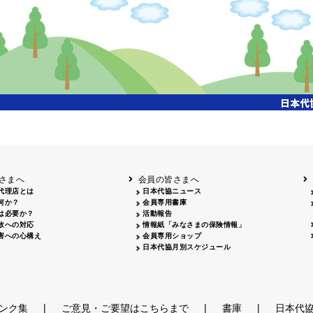
さまへ
会員の皆さまへ
代理店とは
日本代協ニュース
何か？
会員専用書庫
は必要か？
活動報告
故への対応
情報紙「みなさまの保険情報」
害への心構え
会員専用ショップ
日本代協月別スケジュール
|
|
|
ンク集
ご意見・ご要望はこちらまで
書庫
日本代