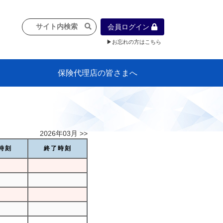
会員ログイン
▶お忘れの方はこちら
保険代理店の皆さまへ
像
プラン
車等に
保険）
』の概
各種議事録
インフォメーション（体制整備の豆知
代理店合併Q&A
代理店経営サポートデスク支援ツール
政治連盟
社会貢献活動・公開講座
地球環境保全活動
消費者団体との懇談会
各種研修・広報活動
代協活動の新聞掲載記事
情報紙「みなさまの保険情報」
申込み方法
頒布品
購入方法
入会のご案内
代理店賠責『日本代協新プラン』
日本代協アカデミー
「損害保険大学課程」教育プログラム
識）
2026年03月 >>
時刻
終了時刻