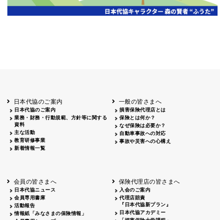
日本代協のご案内
一般の皆さまへ
日本代協のご案内
損害保険代理店とは
業務・財務・行動規範、方針等に関する
保険とは何か？
資料
なぜ保険は必要か？
主な活動
自動車事故への対応
教育研修事業
事故や災害への心構え
新着情報一覧
会員の皆さまへ
保険代理店の皆さまへ
日本代協ニュース
入会のご案内
会員専用書庫
代理店賠責
『日本代協新プラン』
活動報告
日本代協アカデミー
情報紙「みなさまの保険情報」