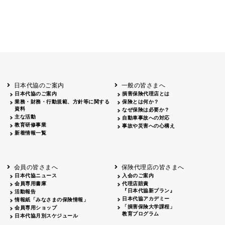
日本代協のご案内
一般の皆さまへ
日本代協のご案内
損害保険代理店とは
業務・財務・行動規範、方針等に関する
保険とは何か？
資料
なぜ保険は必要か？
主な活動
自動車事故への対応
教育研修事業
事故や災害への心構え
新着情報一覧
会員の皆さまへ
保険代理店の皆さまへ
日本代協ニュース
入会のご案内
会員専用書庫
代理店賠責
『日本代協新プラン』
活動報告
日本代協アカデミー
情報紙「みなさまの保険情報」
「損害保険大学課程」
会員専用ショップ
教育プログラム
日本代協月別スケジュール