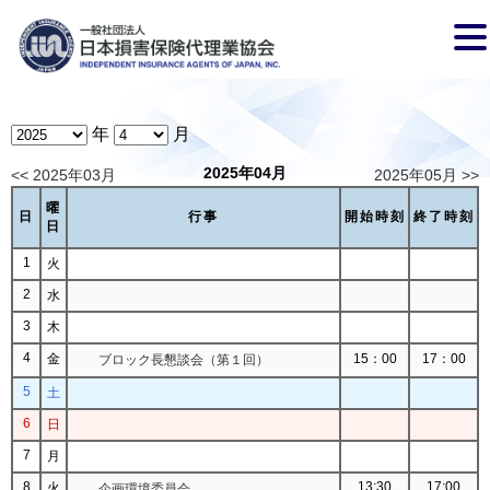
年
月
2025年04月
<< 2025年03月
2025年05月 >>
曜
日
行事
開始時刻
終了時刻
日
1
火
2
水
3
木
4
金
15：00
17：00
ブロック長懇談会（第１回）
5
土
6
日
7
月
8
13:30
17:00
火
企画環境委員会